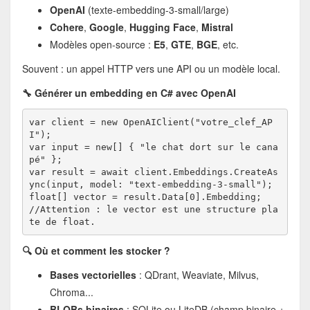
OpenAI
(texte-embedding-3-small/large)
Cohere
,
Google
,
Hugging Face
,
Mistral
Modèles open-source :
E5
,
GTE
,
BGE
, etc.
Souvent : un appel HTTP vers une API ou un modèle local.
🔧 Générer un embedding en C# avec OpenAI
var client = new OpenAIClient("votre_clef_AP
I");
var input = new[] { "le chat dort sur le cana
pé" };
var result = await client.Embeddings.CreateAs
ync(input, model: "text-embedding-3-small");
float[] vector = result.Data[0].Embedding;
//Attention : le vector est une structure pla
te de float.
🔍 Où et comment les stocker ?
Bases vectorielles
: QDrant, Weaviate, Milvus,
Chroma...
BLOBs binaires
: SQLite ou LiteDB (champ binaire +