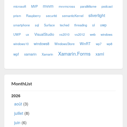
mvvm
microsoft
MVP
mvvmcross
parallélisme
podcast
silverlight
prism
Raspberry
securité
semanticKernel
ui
uwp
smartphone
sql
Surface
teched
threading
VisualStudio
UWP
ux
vs2010
vs2012
web
windows
windows8
WinRT
windows10
WindowsStore
wp7
wp8
Xamarin.Forms
xaml
wpf
xamarin
Xamarin
MonthList
2026
août
(3)
juillet
(8)
juin
(6)