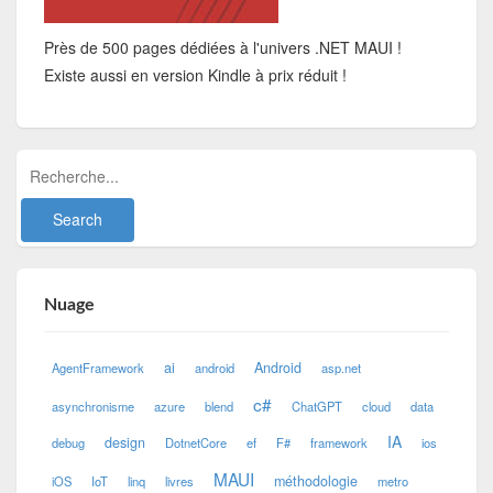
Près de 500 pages dédiées à l'univers .NET MAUI !
Existe aussi en version Kindle à prix réduit !
Nuage
ai
Android
AgentFramework
android
asp.net
c#
asynchronisme
azure
blend
ChatGPT
cloud
data
IA
design
debug
DotnetCore
ef
F#
framework
ios
MAUI
méthodologie
iOS
IoT
linq
livres
metro