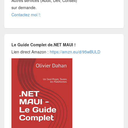
Autres services (Audit, Dev, Conseil)
sur demande.
Contactez moi !:
Le Guide Complet de.NET MAUI !
Lien direct Amazon :
https://amzn.eu/d/95wBULD