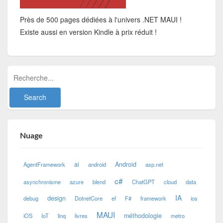
Près de 500 pages dédiées à l'univers .NET MAUI !
Existe aussi en version Kindle à prix réduit !
Nuage
ai
Android
AgentFramework
android
asp.net
c#
asynchronisme
azure
blend
ChatGPT
cloud
data
IA
design
debug
DotnetCore
ef
F#
framework
ios
MAUI
méthodologie
iOS
IoT
linq
livres
metro