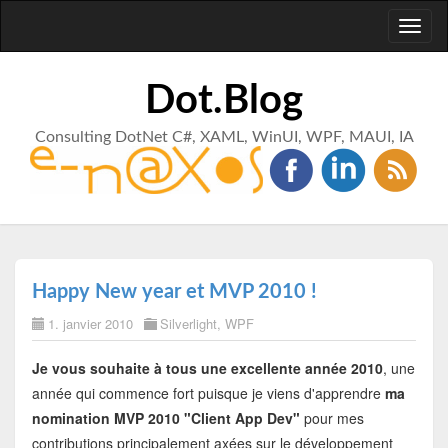
Toggl
naviga
Dot.Blog
Consulting DotNet C#, XAML, WinUI, WPF, MAUI, IA
Happy New year et MVP 2010 !
1. janvier 2010
Silverlight
,
WPF
Je vous souhaite à tous une excellente année 2010
, une
année qui commence fort puisque je viens d'apprendre
ma
nomination MVP 2010 "Client App Dev"
pour mes
contributions principalement axées sur le développement