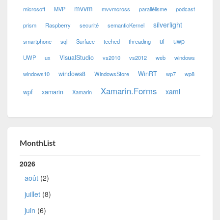
mvvm
microsoft
MVP
mvvmcross
parallélisme
podcast
silverlight
prism
Raspberry
securité
semanticKernel
ui
uwp
smartphone
sql
Surface
teched
threading
VisualStudio
UWP
ux
vs2010
vs2012
web
windows
windows8
WinRT
windows10
WindowsStore
wp7
wp8
Xamarin.Forms
xaml
wpf
xamarin
Xamarin
MonthList
2026
août
(2)
juillet
(8)
juin
(6)