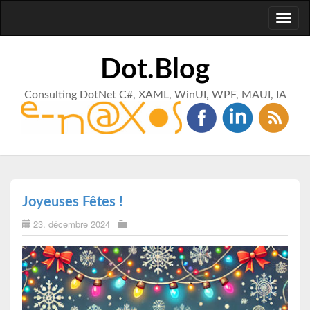
Toggl
naviga
Dot.Blog
Consulting DotNet C#, XAML, WinUI, WPF, MAUI, IA
Joyeuses Fêtes !
23. décembre 2024