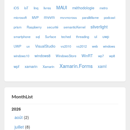
MAUI
méthodologie
iOS
IoT
linq
livres
metro
mvvm
microsoft
MVP
mvvmcross
parallélisme
podcast
silverlight
prism
Raspberry
securité
semanticKernel
ui
uwp
smartphone
sql
Surface
teched
threading
VisualStudio
UWP
ux
vs2010
vs2012
web
windows
windows8
WinRT
windows10
WindowsStore
wp7
wp8
Xamarin.Forms
xaml
wpf
xamarin
Xamarin
MonthList
2026
août
(2)
juillet
(8)