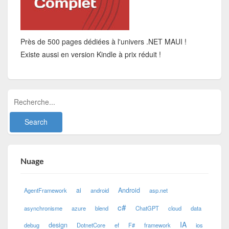
Près de 500 pages dédiées à l'univers .NET MAUI !
Existe aussi en version Kindle à prix réduit !
Nuage
ai
Android
AgentFramework
android
asp.net
c#
asynchronisme
azure
blend
ChatGPT
cloud
data
IA
design
debug
DotnetCore
ef
F#
framework
ios