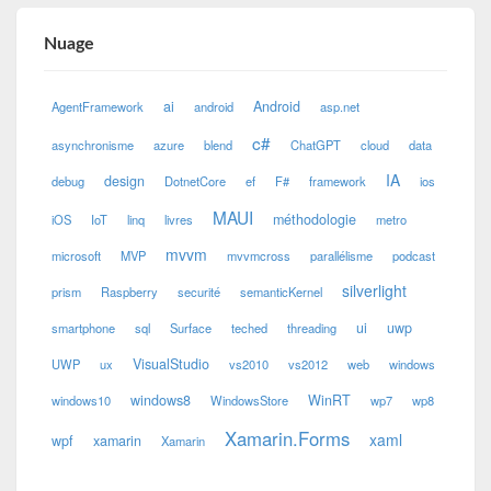
Nuage
ai
Android
AgentFramework
android
asp.net
c#
asynchronisme
azure
blend
ChatGPT
cloud
data
IA
design
debug
DotnetCore
ef
F#
framework
ios
MAUI
méthodologie
iOS
IoT
linq
livres
metro
mvvm
microsoft
MVP
mvvmcross
parallélisme
podcast
silverlight
prism
Raspberry
securité
semanticKernel
ui
uwp
smartphone
sql
Surface
teched
threading
VisualStudio
UWP
ux
vs2010
vs2012
web
windows
windows8
WinRT
windows10
WindowsStore
wp7
wp8
Xamarin.Forms
xaml
wpf
xamarin
Xamarin