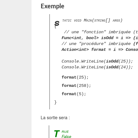
Exemple
s
tatic void Main(string[] args)
{
//
une "fonction" imbriquée (t
Func<int, bool> isOdd = i => (i
//
une "procédure" imbriquée
(f
Action<int> format = i => Conso
Console.WriteLine(
isOdd
(25));
Console.WriteLine(
isOdd
(24));
format
(25);
format
(258);
format
(5);
}
La sortie sera :
T
rue
False