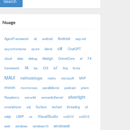
Nuage
ai
Android
AgentFramework
android
asp.net
c#
asynchronisme
azure
blend
ChatGPT
design
cloud
data
debug
DotnetCore
ef
F#
IA
framework
ios
iOS
IoT
linq
livres
MAUI
méthodologie
metro
microsoft
MVP
mvvm
mvvmcross
parallélisme
podcast
prism
silverlight
Raspberry
securité
semanticKernel
ui
smartphone
sql
Surface
teched
threading
uwp
VisualStudio
UWP
ux
vs2010
vs2012
windows8
web
windows
windows10