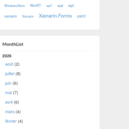
WinRT
wpf
WindowsStore
wp7
wp8
Xamarin.Forms
xaml
xamarin
Xamarin
MonthList
2026
août
(2)
juillet
(8)
juin
(6)
mai
(7)
avril
(6)
mars
(4)
février
(4)