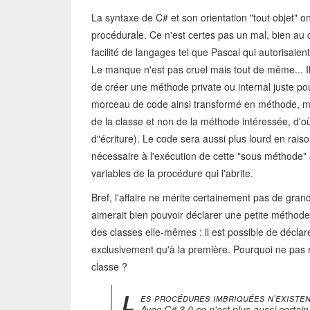
La syntaxe de C# et son orientation "tout objet" 
procédurale. Ce n'est certes pas un mal, bien au
facilité de langages tel que Pascal qui autorisaien
Le manque n'est pas cruel mais tout de même... Il 
de créer une méthode private ou internal juste po
morceau de code ainsi transformé en méthode, mê
de la classe et non de la méthode intéressée, d'où l
d"écriture). Le code sera aussi plus lourd en rais
nécessaire à l'exécution de cette "sous méthode"
variables de la procédure qui l'abrite.
Bref, l'affaire ne mérite certainement pas de gra
aimerait bien pouvoir déclarer une petite méthode à 
des classes elle-mêmes : il est possible de déclar
exclusivement qu'à la première. Pourquoi ne pas 
classe ?
L
es procédures imbriquées n'existen
Avec C# 3.0 ce n'est plus aussi certain.