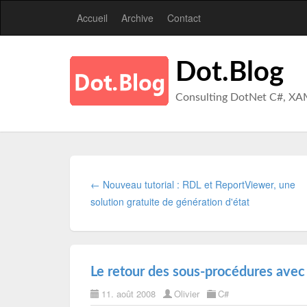
Accueil
Archive
Contact
Dot.Blog
Consulting DotNet C#, XA
← Nouveau tutorial : RDL et ReportViewer, une
solution gratuite de génération d'état
Le retour des sous-procédures avec 
11. août 2008
Olivier
C#