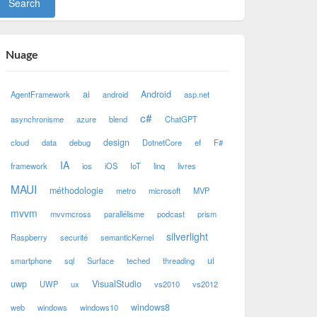
Nuage
ai
Android
AgentFramework
android
asp.net
c#
asynchronisme
azure
blend
ChatGPT
design
cloud
data
debug
DotnetCore
ef
F#
IA
framework
ios
iOS
IoT
linq
livres
MAUI
méthodologie
metro
microsoft
MVP
mvvm
mvvmcross
parallélisme
podcast
prism
silverlight
Raspberry
securité
semanticKernel
ui
smartphone
sql
Surface
teched
threading
uwp
VisualStudio
UWP
ux
vs2010
vs2012
windows8
web
windows
windows10