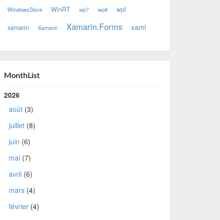
WinRT
wpf
WindowsStore
wp7
wp8
Xamarin.Forms
xaml
xamarin
Xamarin
MonthList
2026
août
(3)
juillet
(8)
juin
(6)
mai
(7)
avril
(6)
mars
(4)
février
(4)