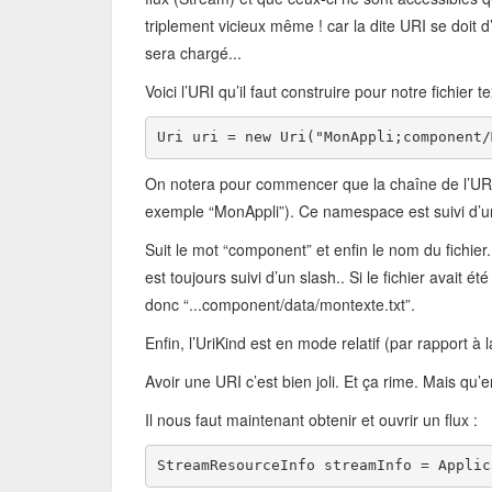
triplement vicieux même ! car la dite URI se doit d
sera chargé...
Voici l’URI qu’il faut construire pour notre fichier te
Uri uri = 
new
 Uri(
"MonAppli;component/
On notera pour commencer que la chaîne de l’UR
exemple “MonAppli”). Ce namespace est suivi d’un
Suit le mot “component” et enfin le nom du fichier.
est toujours suivi d’un slash.. Si le fichier avait é
donc “...component/data/montexte.txt”.
Enfin, l’UriKind est en mode relatif (par rapport à
Avoir une URI c’est bien joli. Et ça rime. Mais qu’e
Il nous faut maintenant obtenir et ouvrir un flux :
StreamResourceInfo streamInfo = Applic