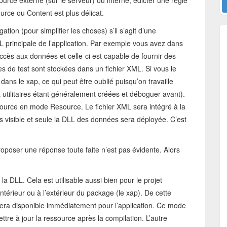
ource externe (sur le serveur) ou interne, édicter une règle
urce ou Content est plus délicat.
ion (pour simplifier les choses) s’il s’agit d’une
LL principale de l’application. Par exemple vous avez dans
ccès aux données et celle-ci est capable de fournir des
de test sont stockées dans un fichier XML. Si vous le
 dans le xap, ce qui peut être oublié puisqu’on travaille
L utilitaires étant généralement créées et déboguer avant).
ssource en mode Resource. Le fichier XML sera intégré à la
s visible et seule la DLL des données sera déployée. C’est
oposer une réponse toute faite n’est pas évidente. Alors
à la DLL. Cela est utilisable aussi bien pour le projet
’intérieur ou à l’extérieur du package (le xap). De cette
sera disponible immédiatement pour l’application. Ce mode
ttre à jour la ressource après la compilation. L’autre