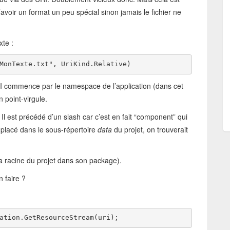
’avoir un format un peu spécial sinon jamais le fichier ne
xte :
MonTexte.txt"
, UriKind.Relative)
I commence par le namespace de l’application (dans cet
 point-virgule.
 Il est précédé d’un slash car c’est en fait “component” qui
té placé dans le sous-répertoire
data
du projet, on trouverait
 la racine du projet dans son package).
n faire ?
ation.GetResourceStream(uri); 