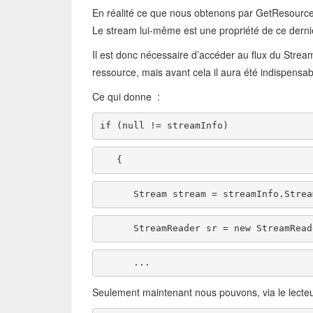
En réalité ce que nous obtenons par GetResourc
Le stream lui-même est une propriété de ce derni
Il est donc nécessaire d’accéder au flux du Stre
ressource, mais avant cela il aura été indispensab
Ce qui donne :
if
 (
null
 != streamInfo) 
   {     
      Stream stream = streamInfo.Stre
      StreamReader sr = 
new
 StreamRead
      ...
Seulement maintenant nous pouvons, via le lecteur d