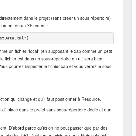
directement dans le projet (sans créer un sous répertoire)
ocument ou un XElement :
stData.xml"
); 
me un fichier “local” (en supposant le xap comme un petit
le fichier est dans un sous-répertoire on utilisera bien
us pourrez inspecter le fichier xap et vous verrez le sous-
Action qui change et qu’il faut positionner à Resource.
.txt” placé dans le projet sans sous-répertoire dédié et que
ent. D’abord parce qu’ici on ne peut passer que par des
que via des URI. Doublement vicieux donc. Mais cela est