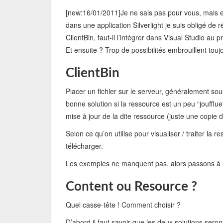
[new:16/01/2011]Je ne sais pas pour vous, mais en 
dans une application Silverlight je suis obligé de ré
ClientBin, faut-il l’intégrer dans Visual Studio 
Et ensuite ? Trop de possibilités embrouillent toujo
ClientBin
Placer un fichier sur le serveur, généralement sou
bonne solution si la ressource est un peu “joufflue”.
mise à jour de la dite ressource (juste une copie d
Selon ce qu’on utilise pour visualiser / traiter la
télécharger.
Les exemples ne manquent pas, alors passons à la
Content ou Resource ?
Quel casse-tête ! Comment choisir ?
D’abord il faut savoir que les deux solutions sero