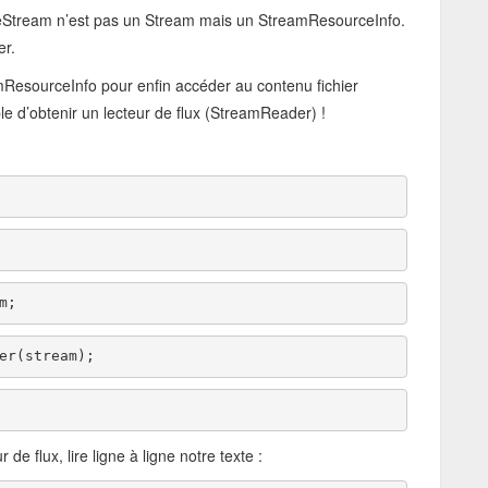
eStream n’est pas un Stream mais un StreamResourceInfo.
er.
amResourceInfo pour enfin accéder au contenu fichier
le d’obtenir un lecteur de flux (StreamReader) !
am;     
er(stream);
e flux, lire ligne à ligne notre texte :