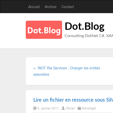
Accueil
Archive
Contact
Dot.Blog
Consulting DotNet C#, XA
← WCF Ria Services : Charger les entités
associées
Lire un fichier en ressource sous Sil
5. janvier 2011
Olivier
Silverlight