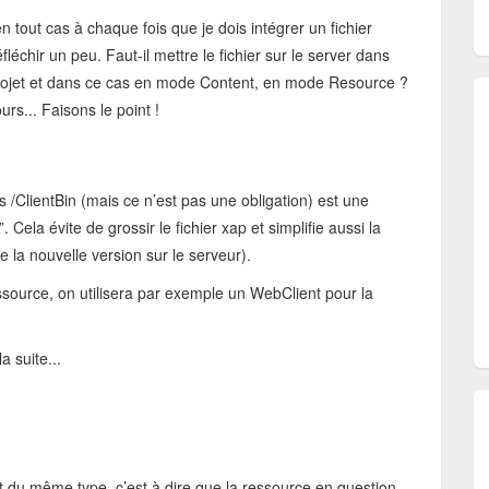
tout cas à chaque fois que je dois intégrer un fichier
fléchir un peu. Faut-il mettre le fichier sur le server dans
au projet et dans ce cas en mode Content, en mode Resource ?
urs... Faisons le point !
s /ClientBin (mais ce n’est pas une obligation) est une
 Cela évite de grossir le fichier xap et simplifie aussi la
e la nouvelle version sur le serveur).
 ressource, on utilisera par exemple un WebClient pour la
 suite...
nt du même type, c’est à dire que la ressource en question