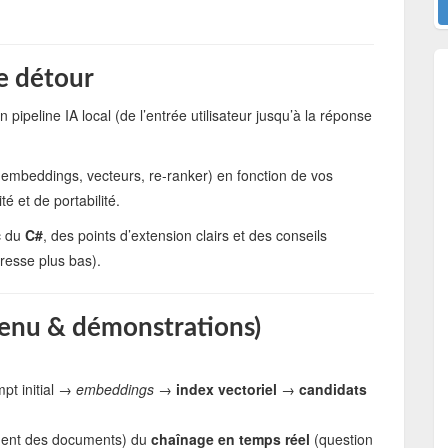
le détour
n pipeline IA local (de l’entrée utilisateur jusqu’à la réponse
embeddings, vecteurs, re-ranker) en fonction de vos
é et de portabilité.
c du
C#
, des points d’extension clairs et des conseils
dresse plus bas).
ntenu & démonstrations)
pt initial →
embeddings
→
index vectoriel
→
candidats
ement des documents) du
chaînage en temps réel
(question