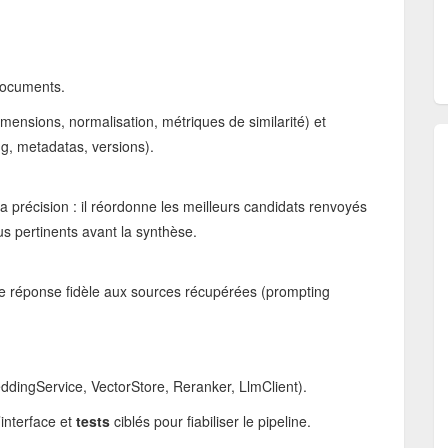
documents.
mensions, normalisation, métriques de similarité) et
ng, metadatas, versions).
 précision : il réordonne les meilleurs candidats renvoyés
us pertinents avant la synthèse.
e réponse fidèle aux sources récupérées (prompting
ddingService, VectorStore, Reranker, LlmClient).
interface et
tests
ciblés pour fiabiliser le pipeline.