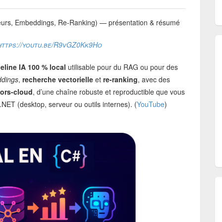
urs, Embeddings, Re-Ranking) — présentation & résumé
https://youtu.be/R9vGZ0Kk9Ho
eline IA 100 % local
utilisable pour du RAG ou pour des
dings
,
recherche vectorielle
et
re-ranking
, avec des
ors-cloud
, d’une chaîne robuste et reproductible que vous
.NET (desktop, serveur ou outils internes). (
YouTube
)