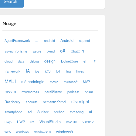
Nuage
ai
Android
AgentFramework
android
asp.net
c#
asynchronisme
azure
blend
ChatGPT
design
cloud
data
debug
DotnetCore
ef
F#
IA
framework
ios
iOS
IoT
linq
livres
MAUI
méthodologie
metro
microsoft
MVP
mvvm
mvvmcross
parallélisme
podcast
prism
silverlight
Raspberry
securité
semanticKernel
ui
smartphone
sql
Surface
teched
threading
uwp
VisualStudio
UWP
ux
vs2010
vs2012
windows8
web
windows
windows10