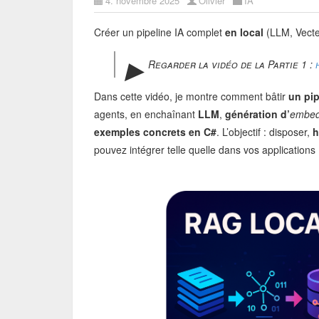
4. novembre 2025
Olivier
IA
Créer un pipeline IA complet
en local
(LLM, Vecte
▶︎
Regarder la vidéo de la Partie 1 :
Dans cette vidéo, je montre comment bâtir
un pip
agents, en enchaînant
LLM
,
génération d’
embed
exemples concrets en C#
. L’objectif : disposer,
h
pouvez intégrer telle quelle dans vos applications 