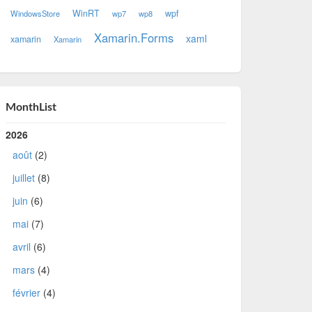
WinRT
wpf
WindowsStore
wp7
wp8
Xamarin.Forms
xaml
xamarin
Xamarin
MonthList
2026
août
(2)
juillet
(8)
juin
(6)
mai
(7)
avril
(6)
mars
(4)
février
(4)