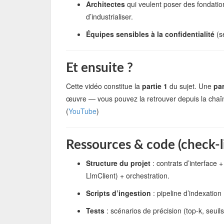
Architectes
qui veulent poser des fondation
d’industrialiser.
Équipes sensibles à la confidentialité
(s
Et ensuite ?
Cette vidéo constitue la
partie 1
du sujet. Une
par
œuvre — vous pouvez la retrouver depuis la chaîne
(
YouTube
)
Ressources & code (check-li
Structure du projet
: contrats d’interface
LlmClient) + orchestration.
Scripts d’ingestion
: pipeline d’indexatio
Tests
: scénarios de précision (top-k, seuils