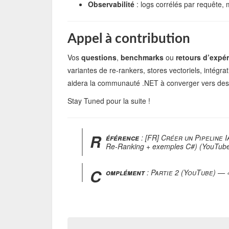
Observabilité
: logs corrélés par requête, 
Appel à contribution
Vos
questions
,
benchmarks
ou
retours d’expé
variantes de re-rankers, stores vectoriels, inté
aidera la communauté .NET à converger vers de
Stay Tuned pour la suite !
R
éférence
:
[FR] Créer un Pipeline
Re-Ranking + exemples C#)
(YouTube
C
omplément
:
Partie 2
(YouTube) — « 