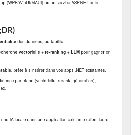
sktop (WPF/WinUI/MAUI) ou un service ASP.NET auto-
L;DR)
entialité
des données, portabilité.
echerche vectorielle
+
re-ranking
+
LLM
pour gagner en
stable
, prête à s’insérer dans vos apps .NET existantes.
latence par étape (vectorielle, rerank, génération),
dex.
 une IA locale dans une application existante (client lourd,