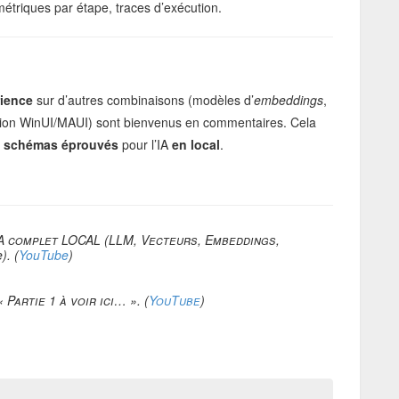
métriques par étape, traces d’exécution.
rience
sur d’autres combinaisons (modèles d’
embeddings
,
gration WinUI/MAUI) sont bienvenus en commentaires. Cela
s
schémas éprouvés
pour l’IA
en local
.
 IA complet LOCAL (LLM, Vecteurs, Embeddings,
). (
YouTube
)
Partie 1 à voir ici… ». (
YouTube
)