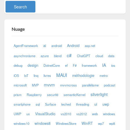
Nuage
ai
Android
AgentFramework
android
asp.net
c#
asynchronisme
azure
blend
ChatGPT
cloud
data
IA
design
debug
DotnetCore
ef
F#
framework
ios
MAUI
méthodologie
iOS
IoT
linq
livres
metro
mvvm
microsoft
MVP
mvvmcross
parallélisme
podcast
silverlight
prism
Raspberry
securité
semanticKernel
ui
uwp
smartphone
sql
Surface
teched
threading
VisualStudio
UWP
ux
vs2010
vs2012
web
windows
windows8
WinRT
windows10
WindowsStore
wp7
wp8