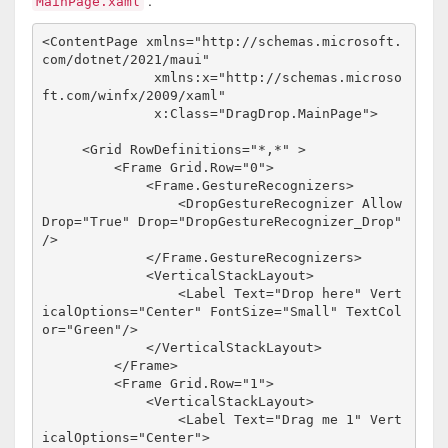
MainPage.xaml
<ContentPage xmlns="http://schemas.microsoft.
com/dotnet/2021/maui"
              xmlns:x="http://schemas.microso
ft.com/winfx/2009/xaml"
              x:Class="DragDrop.MainPage">
     <Grid RowDefinitions="*,*" >
         <Frame Grid.Row="0">
             <Frame.GestureRecognizers>
                 <DropGestureRecognizer Allow
Drop="True" Drop="DropGestureRecognizer_Drop" 
/>
             </Frame.GestureRecognizers>
             <VerticalStackLayout>
                 <Label Text="Drop here" Vert
icalOptions="Center" FontSize="Small" TextCol
or="Green"/>
             </VerticalStackLayout>
         </Frame>
         <Frame Grid.Row="1">
             <VerticalStackLayout>
                 <Label Text="Drag me 1" Vert
icalOptions="Center">