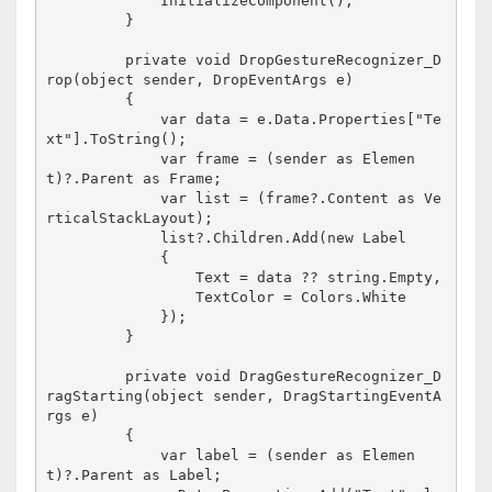
             InitializeComponent();
         }
         private void DropGestureRecognizer_D
rop(object sender, DropEventArgs e)
         {
             var data = e.Data.Properties["Te
xt"].ToString();
             var frame = (sender as Elemen
t)?.Parent as Frame;
             var list = (frame?.Content as Ve
rticalStackLayout);
             list?.Children.Add(new Label
             {
                 Text = data ?? string.Empty,
                 TextColor = Colors.White
             });
         }
         private void DragGestureRecognizer_D
ragStarting(object sender, DragStartingEventA
rgs e)
         {
             var label = (sender as Elemen
t)?.Parent as Label;