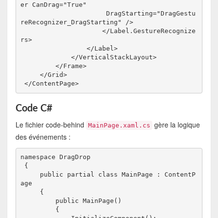
er CanDrag="True" 
                      DragStarting="DragGestu
reRecognizer_DragStarting" />
                     </Label.GestureRecognize
rs>
                 </Label>
             </VerticalStackLayout>
         </Frame>
     </Grid>
 </ContentPage>
Code C#
Le fichier code-behind
gère la logique
MainPage.xaml.cs
des événements :
namespace DragDrop
 {
     public partial class MainPage : ContentP
age
     {
         public MainPage()
         {