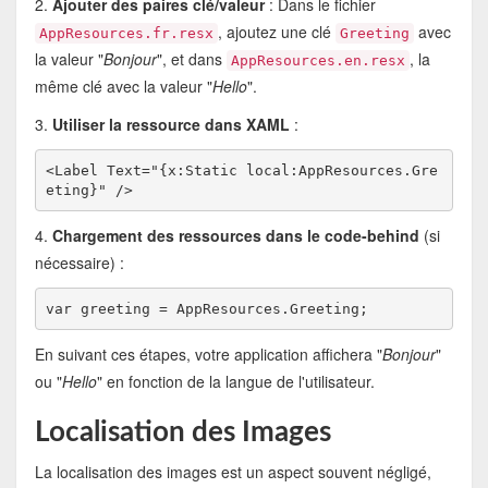
2.
Ajouter des paires clé/valeur
: Dans le fichier
, ajoutez une clé
avec
AppResources.fr.resx
Greeting
la valeur "
Bonjour
", et dans
, la
AppResources.en.resx
même clé avec la valeur "
Hello
".
3.
Utiliser la ressource dans XAML
:
<Label Text="{x:Static local:AppResources.Gre
4.
Chargement des ressources dans le code-behind
(si
nécessaire) :
En suivant ces étapes, votre application affichera "
Bonjour
"
ou "
Hello
" en fonction de la langue de l'utilisateur.
Localisation des Images
La localisation des images est un aspect souvent négligé,