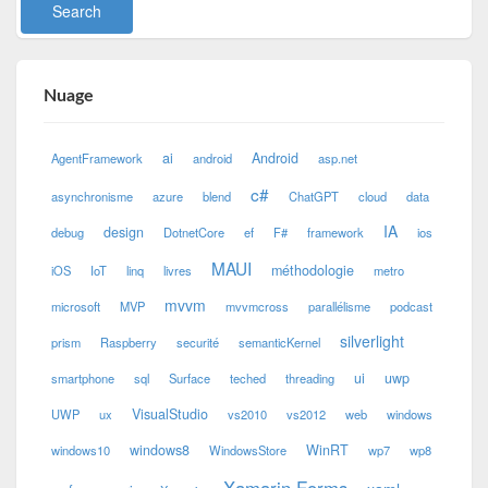
Nuage
ai
Android
AgentFramework
android
asp.net
c#
asynchronisme
azure
blend
ChatGPT
cloud
data
IA
design
debug
DotnetCore
ef
F#
framework
ios
MAUI
méthodologie
iOS
IoT
linq
livres
metro
mvvm
microsoft
MVP
mvvmcross
parallélisme
podcast
silverlight
prism
Raspberry
securité
semanticKernel
ui
uwp
smartphone
sql
Surface
teched
threading
VisualStudio
UWP
ux
vs2010
vs2012
web
windows
windows8
WinRT
windows10
WindowsStore
wp7
wp8
Xamarin.Forms