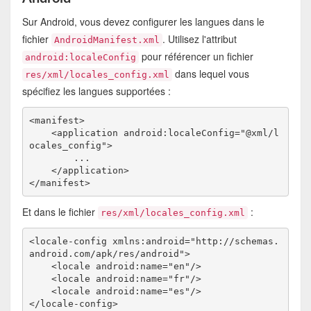
Sur Android, vous devez configurer les langues dans le
fichier
. Utilisez l'attribut
AndroidManifest.xml
pour référencer un fichier
android:localeConfig
dans lequel vous
res/xml/locales_config.xml
spécifiez les langues supportées :
<manifest>

    <application android:localeConfig="@xml/l
ocales_config">

        ...

    </application>

Et dans le fichier
:
res/xml/locales_config.xml
<locale-config xmlns:android="http://schemas.
android.com/apk/res/android">

    <locale android:name="en"/>

    <locale android:name="fr"/>

    <locale android:name="es"/>

</locale-config>