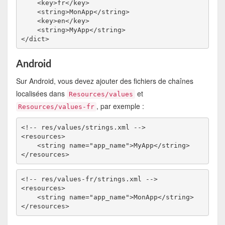
    <key>fr</key>

    <string>MonApp</string>

    <key>en</key>

    <string>MyApp</string>

Android
Sur Android, vous devez ajouter des fichiers de chaînes
localisées dans
et
Resources/values
, par exemple :
Resources/values-fr
<!-- res/values/strings.xml -->

<resources>

    <string name="app_name">MyApp</string>

<!-- res/values-fr/strings.xml -->

<resources>

    <string name="app_name">MonApp</string>
