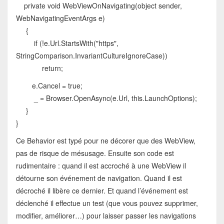
private void WebViewOnNavigating(object sender,
WebNavigatingEventArgs e)
{
if (!e.Url.StartsWith("https",
StringComparison.InvariantCultureIgnoreCase))
return;
e.Cancel = true;
_ = Browser.OpenAsync(e.Url, this.LaunchOptions);
}
}
Ce Behavior est typé pour ne décorer que des WebView,
pas de risque de mésusage. Ensuite son code est
rudimentaire : quand il est accroché à une WebView il
détourne son événement de navigation. Quand il est
décroché il libère ce dernier. Et quand l’événement est
déclenché il effectue un test (que vous pouvez supprimer,
modifier, améliorer…) pour laisser passer les navigations