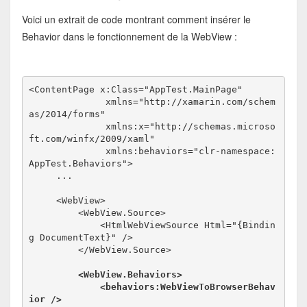
Voici un extrait de code montrant comment insérer le
Behavior dans le fonctionnement de la WebView :
<ContentPage x:Class="AppTest.MainPage"
              xmlns="http://xamarin.com/schem
as/2014/forms"
              xmlns:x="http://schemas.microso
ft.com/winfx/2009/xaml"
              xmlns:behaviors="clr-namespace:
AppTest.Behaviors">
     ...
     <WebView>
         <WebView.Source>
             <HtmlWebViewSource Html="{Bindin
g DocumentText}" />
         </WebView.Source>
<WebView.Behaviors>
             <behaviors:WebViewToBrowserBehav
ior />