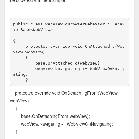
Le code est vraiment simple :
public class WebViewToBrowserBehavior : Behav
iorBase<WebView>
{
     protected override void OnAttachedTo(Web
View webView)
     {
         base.OnAttachedTo(webView);
         webView.Navigating += WebViewOnNavig
ating;
     }
protected override void OnDetachingFrom(WebView
webView)
{
base.OnDetachingFrom(webView);
webView.Navigating -= WebViewOnNavigating;
}