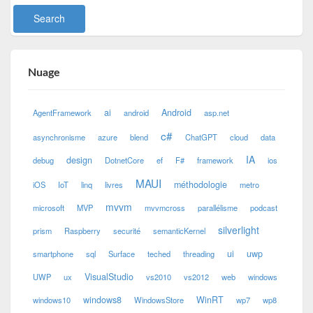
Nuage
ai
Android
AgentFramework
android
asp.net
c#
asynchronisme
azure
blend
ChatGPT
cloud
data
IA
design
debug
DotnetCore
ef
F#
framework
ios
MAUI
méthodologie
iOS
IoT
linq
livres
metro
mvvm
microsoft
MVP
mvvmcross
parallélisme
podcast
silverlight
prism
Raspberry
securité
semanticKernel
ui
uwp
smartphone
sql
Surface
teched
threading
VisualStudio
UWP
ux
vs2010
vs2012
web
windows
windows8
WinRT
windows10
WindowsStore
wp7
wp8