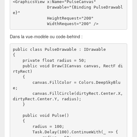
<GraphicsView x:Name="PulseCanvas"
              Drawable="{Binding PulseDrawabl
e}"
              HeightRequest="200"
              WidthRequest="200" />
Dans la vue-modèle ou code-behind :
public class PulseDrawable : IDrawable
{
    private float radius = 50;
    public void Draw(ICanvas canvas, RectF di
rtyRect)
    {
        canvas.FillColor = Colors.DeepSkyBlu
e;
        canvas.FillCircle(dirtyRect.Center.X, 
dirtyRect.Center.Y, radius);
    }
    public void Pulse()
    {
        radius = 100;
        Task.Delay(100).ContinueWith(_ => {