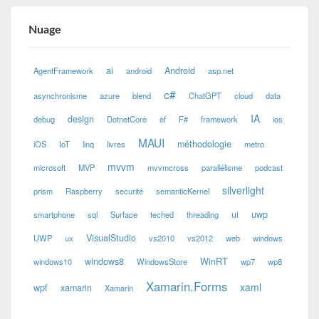
Nuage
ai
Android
AgentFramework
android
asp.net
c#
asynchronisme
azure
blend
ChatGPT
cloud
data
IA
design
debug
DotnetCore
ef
F#
framework
ios
MAUI
méthodologie
iOS
IoT
linq
livres
metro
mvvm
microsoft
MVP
mvvmcross
parallélisme
podcast
silverlight
prism
Raspberry
securité
semanticKernel
ui
uwp
smartphone
sql
Surface
teched
threading
VisualStudio
UWP
ux
vs2010
vs2012
web
windows
windows8
WinRT
windows10
WindowsStore
wp7
wp8
Xamarin.Forms
xaml
wpf
xamarin
Xamarin