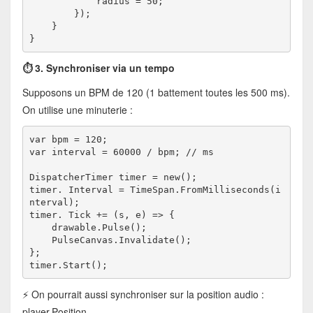
            radius = 50;
        });
    }
}
⏱️ 3. Synchroniser via un tempo
Supposons un BPM de 120 (1 battement toutes les 500 ms).
On utilise une minuterie :
var bpm = 120;
var interval = 60000 / bpm; // ms
DispatcherTimer timer = new();
timer. Interval = TimeSpan.FromMilliseconds(i
nterval);
timer. Tick += (s, e) => {
    drawable.Pulse();
    PulseCanvas.Invalidate();
};
timer.Start();
⚡ On pourrait aussi synchroniser sur la position audio :
player.Position