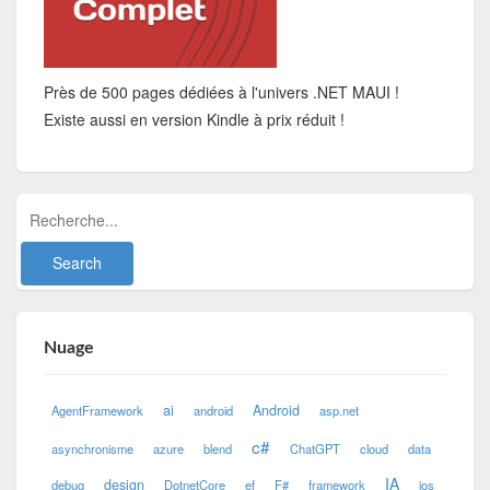
Près de 500 pages dédiées à l'univers .NET MAUI !
Existe aussi en version Kindle à prix réduit !
Nuage
ai
Android
AgentFramework
android
asp.net
c#
asynchronisme
azure
blend
ChatGPT
cloud
data
IA
design
debug
DotnetCore
ef
F#
framework
ios