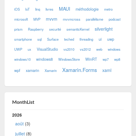
MAUI
méthodologie
iOS
IoT
linq
livres
metro
mvvm
microsoft
MVP
mvvmcross
parallélisme
podcast
silverlight
prism
Raspberry
securité
semanticKernel
ui
uwp
smartphone
sql
Surface
teched
threading
VisualStudio
UWP
ux
vs2010
vs2012
web
windows
windows8
WinRT
windows10
WindowsStore
wp7
wp8
Xamarin.Forms
xaml
wpf
xamarin
Xamarin
MonthList
2026
août
(3)
juillet
(8)