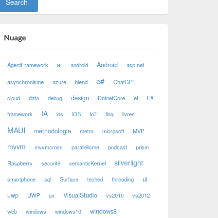
Nuage
ai
Android
AgentFramework
android
asp.net
c#
asynchronisme
azure
blend
ChatGPT
design
cloud
data
debug
DotnetCore
ef
F#
IA
framework
ios
iOS
IoT
linq
livres
MAUI
méthodologie
metro
microsoft
MVP
mvvm
mvvmcross
parallélisme
podcast
prism
silverlight
Raspberry
securité
semanticKernel
ui
smartphone
sql
Surface
teched
threading
uwp
VisualStudio
UWP
ux
vs2010
vs2012
windows8
web
windows
windows10