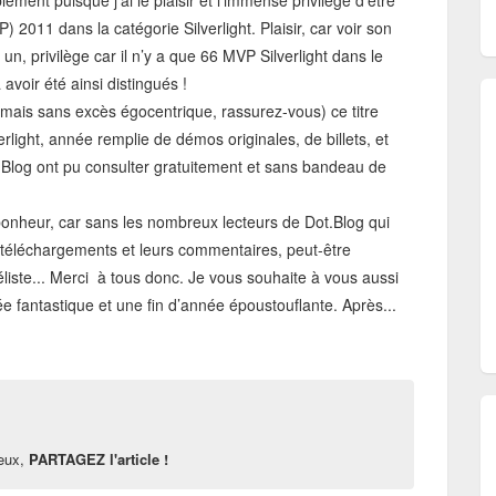
nt puisque j’ai le plaisir et l’immense privilège d’être
2011 dans la catégorie Silverlight. Plaisir, car voir son
n, privilège car il n’y a que 66 MVP Silverlight dans le
oir été ainsi distingués !
 (mais sans excès égocentrique, rassurez-vous) ce titre
rlight, année remplie de démos originales, de billets, et
ot.Blog ont pu consulter gratuitement et sans bandeau de
 bonheur, car sans les nombreux lecteurs de Dot.Blog qui
s téléchargements et leurs commentaires, peut-être
éliste... Merci à tous donc. Je vous souhaite à vous aussi
e fantastique et une fin d’année époustouflante. Après...
reux,
PARTAGEZ l'article !