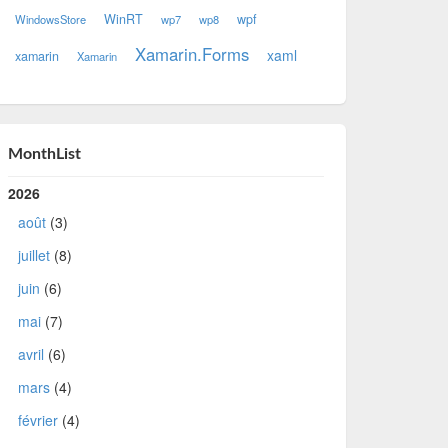
WinRT
wpf
WindowsStore
wp7
wp8
Xamarin.Forms
xaml
xamarin
Xamarin
MonthList
2026
août
(3)
juillet
(8)
juin
(6)
mai
(7)
avril
(6)
mars
(4)
février
(4)