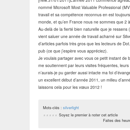
[new:31/01/2011]L’année 2011 commence agréableme
nommé Microsoft Most Valuable Professional (MVP) 
travail et sa compétence reconnus en est toujours u
monde, et qu’en France nous ne sommes que 2 à av
Au-delà de la fierté bien naturelle que je ressens
vient saluer une année de travail acharné sur Silve
d’articles parfois très gros que les lecteurs de D
pub (ce que j’espère vous appréciez).
Je voulais partager avec vous ce petit instant de
me soutiennent par leurs visites fréquentes, leur
n’aurais-je pu garder aussi intacte ma foi d’évang
un excellent début d’année 2011, un milieu d’anné
laissons cela pour les vœux 2012 !
Mots-clés :
silverlight
Soyez le premier à noter cet article
Faites des heu