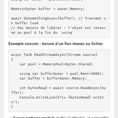
Memory<byte> buffer = owner.Memory;
await DoSomethingAsync(buffer); // Transmet u
n buffer loué
// Pas besoin de libérer : l'objet est retour
né au pool à la fin du `using`
Exemple concret : lecture d’un flux réseau ou fichier
async Task ReadStreamAsync(Stream source)
{
    var pool = MemoryPool<byte>.Shared;
    using var bufferOwner = pool.Rent(4096);
    var buffer = bufferOwner.Memory;
    int bytesRead = await source.ReadAsync(bu
ffer);
    Console.WriteLine($"Lu {bytesRead} octet
s");
}
✅
Aucun garbage produit
, buffer réutilisable, et compatible