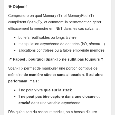
🎯 Objectif
Comprendre en quoi Memory<T> et MemoryPool<T>
complètent Span<T>, et comment ils permettent de gérer
efficacement la mémoire en .NET dans les cas suivants :
buffers réutilisables ou longs à vivre
manipulation asynchrone de données (I/O, réseau…)
allocations contrôlées ou à faible empreinte mémoire
📍 Rappel : pourquoi Span<T> ne suffit pas toujours ?
Span<T> permet de manipuler une portion contiguë de
mémoire
de manière sûre et sans allocation
. Il est
ultra
performant
, mais :
il ne peut
vivre que sur la stack
il
ne peut pas être capturé dans une closure
ou
stocké
dans une variable asynchrone
Dès qu’on sort du scope immédiat, on a besoin d’autre