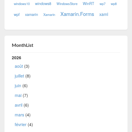
windows8
WinRT
windows10
WindowsStore
wp7
wp8
Xamarin.Forms
xaml
wpf
xamarin
Xamarin
MonthList
2026
août
(3)
juillet
(8)
juin
(6)
mai
(7)
avril
(6)
mars
(4)
février
(4)