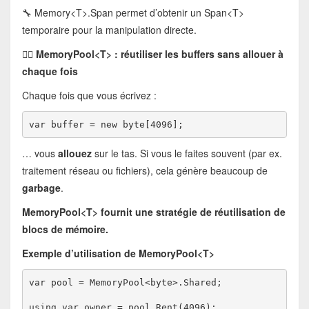
🔧 Memory<T>.Span permet d’obtenir un Span<T>
temporaire pour la manipulation directe.
🏊‍♂️ MemoryPool<T> : réutiliser les buffers sans allouer à
chaque fois
Chaque fois que vous écrivez :
var buffer = new byte[4096];
… vous
allouez
sur le tas. Si vous le faites souvent (par ex.
traitement réseau ou fichiers), cela génère beaucoup de
garbage
.
MemoryPool<T> fournit une stratégie de réutilisation de
blocs de mémoire.
Exemple d’utilisation de MemoryPool<T>
var pool = MemoryPool<byte>.Shared;
using var owner = pool.Rent(4096);