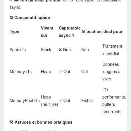
async.
⚖️ Comparatif rapide
Vivant
Capturable
Type
Allocation
Idéal pour
sur
async ?
Traitement
Span<T>
Stack
❌ Non
Non
immédiat
Données
Memory<T>
Heap
✅ Oui
Oui
longues à
vivre
I/O
Heap
performants,
MemoryPool<T>
✅ Oui
Faible
(réutilisé)
buffers
récurrents
🛠️ Astuces et bonnes pratiques