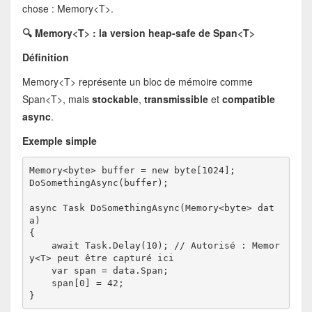
chose : Memory<T>.
🔍 Memory<T> : la version heap-safe de Span<T>
Définition
Memory<T> représente un bloc de mémoire comme
Span<T>, mais
stockable
,
transmissible
et
compatible
async
.
Exemple simple
Memory<byte> buffer = new byte[1024];
DoSomethingAsync(buffer);
async Task DoSomethingAsync(Memory<byte> dat
a)
{
    await Task.Delay(10); // Autorisé : Memor
y<T> peut être capturé ici
    var span = data.Span;
    span[0] = 42;
}