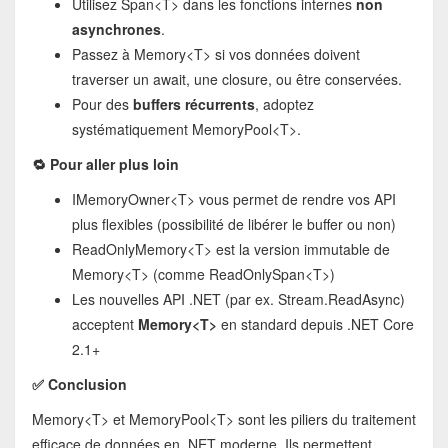
Utilisez Span<T> dans les fonctions internes
non
asynchrones
.
Passez à Memory<T> si vos données doivent
traverser un await, une closure, ou être conservées.
Pour des
buffers récurrents
, adoptez
systématiquement MemoryPool<T>.
🔁 Pour aller plus loin
IMemoryOwner<T> vous permet de rendre vos API
plus flexibles (possibilité de libérer le buffer ou non)
ReadOnlyMemory<T> est la version immutable de
Memory<T> (comme ReadOnlySpan<T>)
Les nouvelles API .NET (par ex. Stream.ReadAsync)
acceptent
Memory<T>
en standard depuis .NET Core
2.1+
✅ Conclusion
Memory<T> et MemoryPool<T> sont les piliers du traitement
efficace de données en .NET moderne. Ils permettent