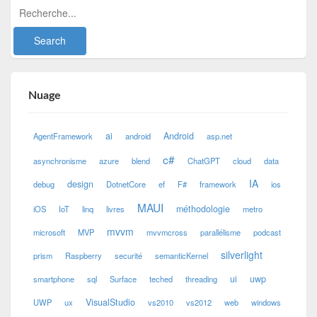
Nuage
ai
Android
AgentFramework
android
asp.net
c#
asynchronisme
azure
blend
ChatGPT
cloud
data
IA
design
debug
DotnetCore
ef
F#
framework
ios
MAUI
méthodologie
iOS
IoT
linq
livres
metro
mvvm
microsoft
MVP
mvvmcross
parallélisme
podcast
silverlight
prism
Raspberry
securité
semanticKernel
ui
uwp
smartphone
sql
Surface
teched
threading
VisualStudio
UWP
ux
vs2010
vs2012
web
windows