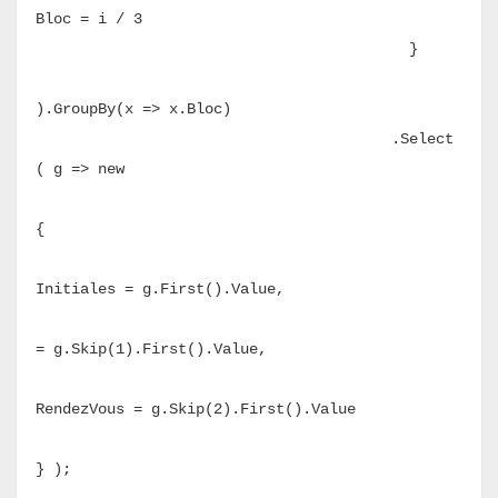
Bloc = i / 3
}
).GroupBy(x => x.Bloc)
.Select
( g => new
{
Initiales = g.First().Value,
No
= g.Skip(1).First().Value,
RendezVous = g.Skip(2).First().Value
} );