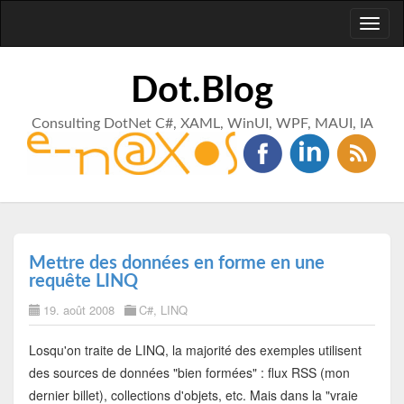
Toggl
naviga
Dot.Blog
Consulting DotNet C#, XAML, WinUI, WPF, MAUI, IA
Mettre des données en forme en une
requête LINQ
19. août 2008
C#
,
LINQ
Losqu'on traite de LINQ, la majorité des exemples utilisent
des sources de données "bien formées" : flux RSS (mon
dernier billet), collections d'objets, etc. Mais dans la "vraie