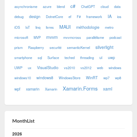
c#
asynchronisme
azure
blend
ChatGPT
cloud
data
IA
design
debug
DotnetCore
ef
F#
framework
ios
MAUI
méthodologie
iOS
IoT
linq
livres
metro
mvvm
microsoft
MVP
mvvmcross
parallélisme
podcast
silverlight
prism
Raspberry
securité
semanticKernel
ui
uwp
smartphone
sql
Surface
teched
threading
VisualStudio
UWP
ux
vs2010
vs2012
web
windows
windows8
WinRT
windows10
WindowsStore
wp7
wp8
Xamarin.Forms
xaml
wpf
xamarin
Xamarin
MonthList
2026