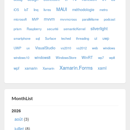
MAUI
méthodologie
iOS
IoT
linq
livres
metro
mvvm
microsoft
MVP
mvvmcross
parallélisme
podcast
silverlight
prism
Raspberry
securité
semanticKernel
ui
uwp
smartphone
sql
Surface
teched
threading
VisualStudio
UWP
ux
vs2010
vs2012
web
windows
windows8
WinRT
windows10
WindowsStore
wp7
wp8
Xamarin.Forms
xaml
wpf
xamarin
Xamarin
MonthList
2026
août
(3)
juillet
(8)