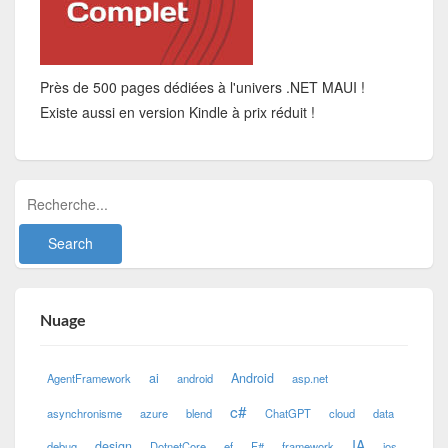
Près de 500 pages dédiées à l'univers .NET MAUI !
Existe aussi en version Kindle à prix réduit !
Nuage
ai
Android
AgentFramework
android
asp.net
c#
asynchronisme
azure
blend
ChatGPT
cloud
data
IA
design
debug
DotnetCore
ef
F#
framework
ios