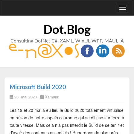
Toggl
naviga
Dot.Blog
Consulting DotNet C#, XAML, WinUI, WPF, MAUI, IA
Microsoft Build 2020
25. mai 2020
Xamarin
Les 19 et 20 mai a eu lieu le Build 2020 totalement virtualisé
en raison de notre copain couronné qui se diffuse sur terre à
toute vitesse. Mais cela n’a pas interdit le Build de se tenir et
d’avoir des contenus essentiels ! Regardons de plus près ..