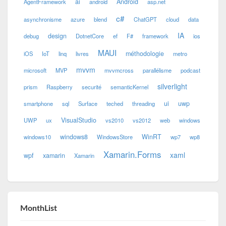
ai
Android
AgentFramework
android
asp.net
c#
asynchronisme
azure
blend
ChatGPT
cloud
data
IA
design
debug
DotnetCore
ef
F#
framework
ios
MAUI
méthodologie
iOS
IoT
linq
livres
metro
mvvm
microsoft
MVP
mvvmcross
parallélisme
podcast
silverlight
prism
Raspberry
securité
semanticKernel
ui
uwp
smartphone
sql
Surface
teched
threading
VisualStudio
UWP
ux
vs2010
vs2012
web
windows
windows8
WinRT
windows10
WindowsStore
wp7
wp8
Xamarin.Forms
xaml
wpf
xamarin
Xamarin
MonthList