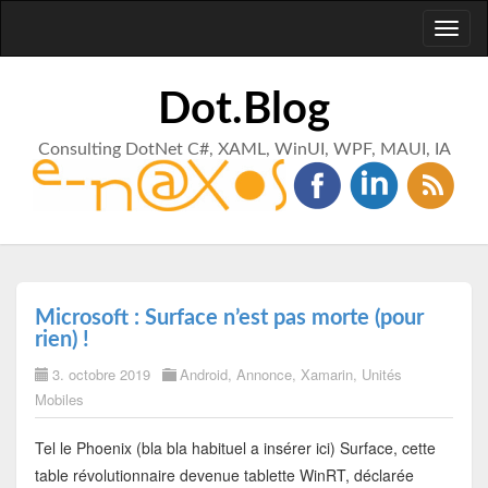
Toggl
naviga
Dot.Blog
Consulting DotNet C#, XAML, WinUI, WPF, MAUI, IA
Microsoft : Surface n’est pas morte (pour
rien) !
3. octobre 2019
Android
,
Annonce
,
Xamarin
,
Unités
Mobiles
Tel le Phoenix (bla bla habituel a insérer ici) Surface, cette
table révolutionnaire devenue tablette WinRT, déclarée