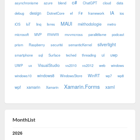
c#
asynchronisme
azure
blend
ChatGPT
cloud
data
IA
design
debug
DotnetCore
ef
F#
framework
ios
MAUI
méthodologie
iOS
IoT
linq
livres
metro
mvvm
microsoft
MVP
mvvmcross
parallélisme
podcast
silverlight
prism
Raspberry
securité
semanticKernel
ui
uwp
smartphone
sql
Surface
teched
threading
VisualStudio
UWP
ux
vs2010
vs2012
web
windows
windows8
WinRT
windows10
WindowsStore
wp7
wp8
Xamarin.Forms
xaml
wpf
xamarin
Xamarin
MonthList
2026