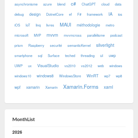
c#
asynchronisme
azure
blend
ChatGPT
cloud
data
IA
design
debug
DotnetCore
ef
F#
framework
ios
MAUI
méthodologie
iOS
IoT
linq
livres
metro
mvvm
microsoft
MVP
mvvmcross
parallélisme
podcast
silverlight
prism
Raspberry
securité
semanticKernel
ui
uwp
smartphone
sql
Surface
teched
threading
VisualStudio
UWP
ux
vs2010
vs2012
web
windows
windows8
WinRT
windows10
WindowsStore
wp7
wp8
Xamarin.Forms
xaml
wpf
xamarin
Xamarin
MonthList
2026