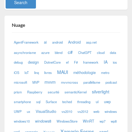
Nuage
ai
Android
AgentFramework
android
asp.net
c#
asynchronisme
azure
blend
ChatGPT
cloud
data
IA
design
debug
DotnetCore
ef
F#
framework
ios
MAUI
méthodologie
iOS
IoT
linq
livres
metro
mvvm
microsoft
MVP
mvvmcross
parallélisme
podcast
silverlight
prism
Raspberry
securité
semanticKernel
ui
uwp
smartphone
sql
Surface
teched
threading
VisualStudio
UWP
ux
vs2010
vs2012
web
windows
windows8
WinRT
windows10
WindowsStore
wp7
wp8
Xamarin.Forms
xaml
wpf
xamarin
Xamarin