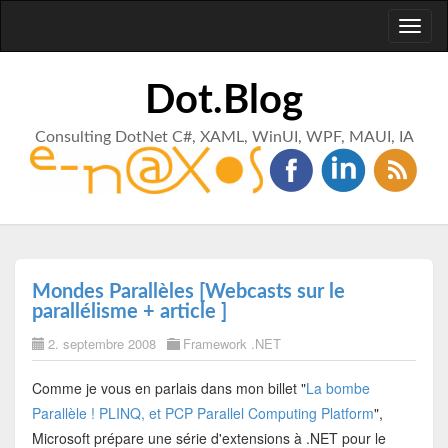
Toggl
naviga
Dot.Blog
Consulting DotNet C#, XAML, WinUI, WPF, MAUI, IA
Mondes Parallèles [Webcasts sur le
parallélisme + article ]
2. septembre 2008
Framework .NET
Comme je vous en parlais dans mon billet "
La bombe
Parallèle ! PLINQ, et PCP Parallel Computing Platform
",
Microsoft prépare une série d'extensions à .NET pour le