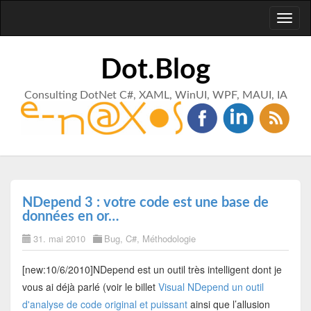
Toggl
naviga
Dot.Blog
Consulting DotNet C#, XAML, WinUI, WPF, MAUI, IA
NDepend 3 : votre code est une base de
données en or…
31. mai 2010
Bug
,
C#
,
Méthodologie
[new:10/6/2010]NDepend est un outil très intelligent dont je
vous ai déjà parlé (voir le billet
Visual NDepend un outil
d'analyse de code original et puissant
ainsi que l’allusion