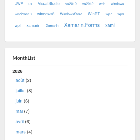
VisualStudio
UWP
ux
vs2010
vs2012
web
windows
windows8
WinRT
windows10
WindowsStore
wp7
wp8
Xamarin.Forms
xaml
wpf
xamarin
Xamarin
MonthList
2026
août
(2)
juillet
(8)
juin
(6)
mai
(7)
avril
(6)
mars
(4)