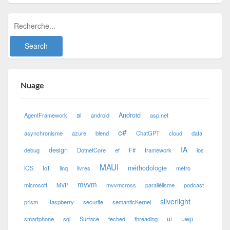
Nuage
ai
Android
AgentFramework
android
asp.net
c#
asynchronisme
azure
blend
ChatGPT
cloud
data
IA
design
debug
DotnetCore
ef
F#
framework
ios
MAUI
méthodologie
iOS
IoT
linq
livres
metro
mvvm
microsoft
MVP
mvvmcross
parallélisme
podcast
silverlight
prism
Raspberry
securité
semanticKernel
ui
uwp
smartphone
sql
Surface
teched
threading