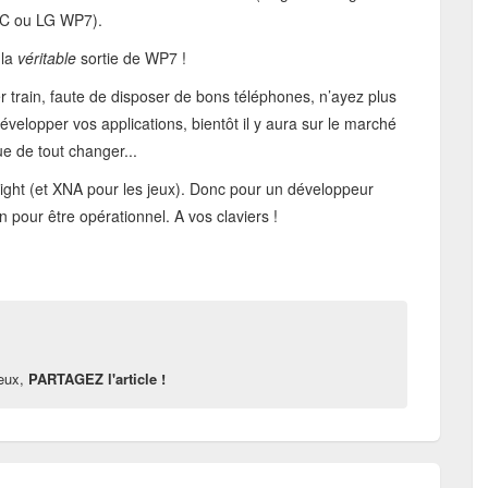
HTC ou LG WP7).
 la
véritable
sortie de WP7 !
r train, faute de disposer de bons téléphones, n’ayez plus
développer vos applications, bientôt il y aura sur le marché
e de tout changer...
ight (et XNA pour les jeux). Donc pour un développeur
 pour être opérationnel. A vos claviers !
reux,
PARTAGEZ l'article !