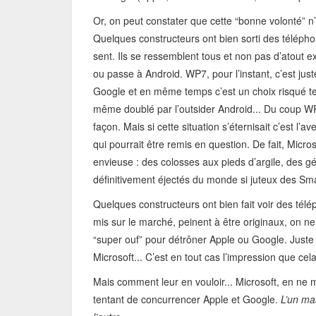
Or, on peut constater que cette “bonne volonté” n
Quelques constructeurs ont bien sorti des télépho
sent. Ils se ressemblent tous et non pas d’atout exc
ou passe à Android. WP7, pour l’instant, c’est ju
Google et en même temps c’est un choix risqué tell
même doublé par l’outsider Android... Du coup WP
façon. Mais si cette situation s’éternisait c’est 
qui pourrait être remis en question. De fait, Micro
envieuse : des colosses aux pieds d’argile, des g
définitivement éjectés du monde si juteux des Sm
Quelques constructeurs ont bien fait voir des tél
mis sur le marché, peinent à être originaux, on ne s
“super ouf” pour détrôner Apple ou Google. Juste 
Microsoft... C’est en tout cas l’impression que cel
Mais comment leur en vouloir... Microsoft, en ne
tentant de concurrencer Apple et Google.
L’un mai