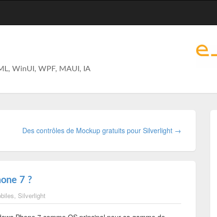
ML, WinUI, WPF, MAUI, IA
Des contrôles de Mockup gratuits pour Silverlight →
hone 7 ?
biles
,
Silverlight