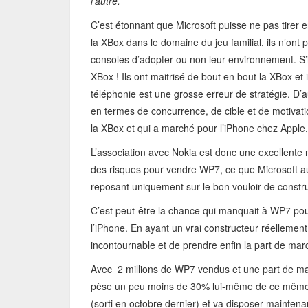
l’autre.
C’est étonnant que Microsoft puisse ne pas tirer
la XBox dans le domaine du jeu familial, ils n’ont p
consoles d’adopter ou non leur environnement. S’il
XBox ! Ils ont maitrisé de bout en bout la XBox et
téléphonie est une grosse erreur de stratégie. D
en termes de concurrence, de cible et de motivati
la XBox et qui a marché pour l’iPhone chez Apple, c
L’association avec Nokia est donc une excellente 
des risques pour vendre WP7, ce que Microsoft aura
reposant uniquement sur le bon vouloir de constru
C’est peut-être la chance qui manquait à WP7 pour
l’iPhone. En ayant un vrai constructeur réellemen
incontournable et de prendre enfin la part de marc
Avec 2 millions de WP7 vendus et une part de ma
pèse un peu moins de 30% lui-même de ce même m
(sorti en octobre dernier) et va disposer mainte