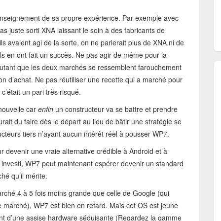
 enseignement de sa propre expérience. Par exemple avec
as juste sorti XNA laissant le soin à des fabricants de
s avaient agi de la sorte, on ne parlerait plus de XNA ni de
 ils en ont fait un succès. Ne pas agir de même pour la
’autant que les deux marchés se ressemblent farouchement
on d’achat. Ne pas réutiliser une recette qui a marché pour
’était un pari très risqué.
nouvelle car
enfin
un constructeur va se battre et prendre
it du faire dès le départ au lieu de bâtir une stratégie se
cteurs tiers n’ayant aucun intérêt réel à pousser WP7.
 devenir une vraie alternative crédible à Android et à
t investi, WP7 peut maintenant espérer devenir un standard
hé qu’il mérite.
rché 4 à 5 fois moins grande que celle de Google (qui
arché), WP7 est bien en retard. Mais cet OS est jeune
nant d’une assise hardware séduisante (Regardez la gamme