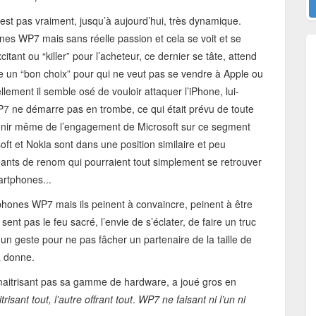
’est pas vraiment, jusqu’à aujourd’hui, très dynamique.
nes WP7 mais sans réelle passion et cela se voit et se
itant ou “killer” pour l’acheteur, ce dernier se tâte, attend
ste un “bon choix” pour qui ne veut pas se vendre à Apple ou
ement il semble osé de vouloir attaquer l’iPhone, lui-
7 ne démarre pas en trombe, ce qui était prévu de toute
l’avenir même de l’engagement de Microsoft sur ce segment
soft et Nokia sont dans une position similaire et peu
éants de renom qui pourraient tout simplement se retrouver
artphones...
éphones WP7 mais ils peinent à convaincre, peinent à être
ent pas le feu sacré, l’envie de s’éclater, de faire un truc
un geste pour ne pas fâcher un partenaire de la taille de
a donne.
 maitrisant pas sa gamme de hardware, a joué gros en
trisant tout, l’autre offrant tout
.
WP7 ne faisant ni l’un ni