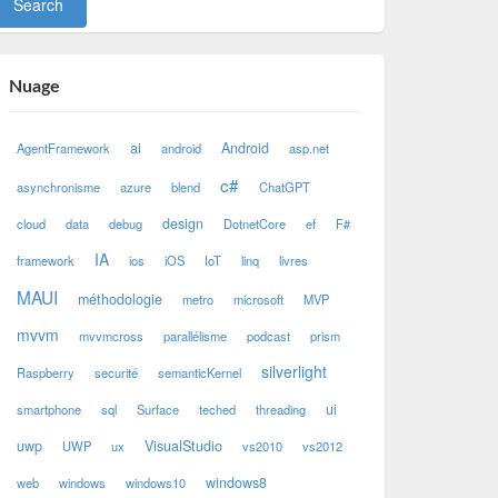
Nuage
ai
Android
AgentFramework
android
asp.net
c#
asynchronisme
azure
blend
ChatGPT
design
cloud
data
debug
DotnetCore
ef
F#
IA
framework
ios
iOS
IoT
linq
livres
MAUI
méthodologie
metro
microsoft
MVP
mvvm
mvvmcross
parallélisme
podcast
prism
silverlight
Raspberry
securité
semanticKernel
ui
smartphone
sql
Surface
teched
threading
uwp
VisualStudio
UWP
ux
vs2010
vs2012
windows8
web
windows
windows10