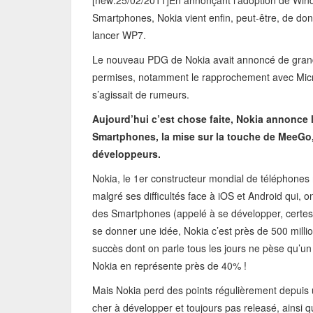
[new:25/02/2011]En annonçant l’adoption de Wi
Smartphones, Nokia vient enfin, peut-être, de don
lancer WP7.
Le nouveau PDG de Nokia avait annoncé de grands
permises, notamment le rapprochement avec Micr
s’agissait de rumeurs.
Aujourd’hui c’est chose faite, Nokia annonce
Smartphones, la mise sur la touche de MeeGo, 
développeurs.
Nokia, le 1er constructeur mondial de téléphones 
malgré ses difficultés face à iOS et Android qui, on
des Smartphones (appelé à se développer, certes, e
se donner une idée, Nokia c’est près de 500 milli
succès dont on parle tous les jours ne pèse qu’u
Nokia en représente près de 40% !
Mais Nokia perd des points régulièrement depuis 
cher à développer et toujours pas releasé, ainsi