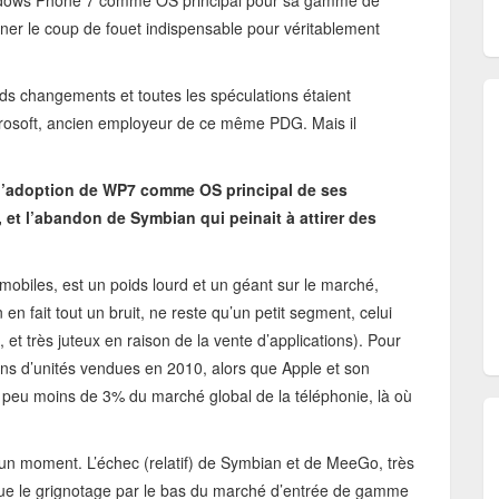
ndows Phone 7 comme OS principal pour sa gamme de
ner le coup de fouet indispensable pour véritablement
 changements et toutes les spéculations étaient
osoft, ancien employeur de ce même PDG. Mais il
 l’adoption de WP7 comme OS principal de ses
et l’abandon de Symbian qui peinait à attirer des
mobiles, est un poids lourd et un géant sur le marché,
 en fait tout un bruit, ne reste qu’un petit segment, celui
t très juteux en raison de la vente d’applications). Pour
ons d’unités vendues en 2010, alors que Apple et son
n peu moins de 3% du marché global de la téléphonie, là où
un moment. L’échec (relatif) de Symbian et de MeeGo, très
 que le grignotage par le bas du marché d’entrée de gamme