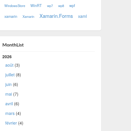
WinRT
wpf
WindowsStore
wp7
wp8
Xamarin.Forms
xaml
xamarin
Xamarin
MonthList
2026
août
(3)
juillet
(8)
juin
(6)
mai
(7)
avril
(6)
mars
(4)
février
(4)