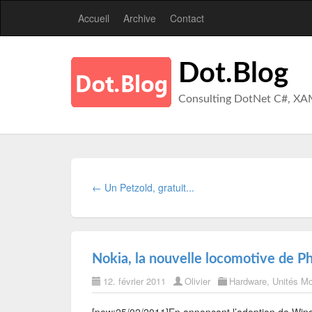
Accueil
Archive
Contact
Dot.Blog
Consulting DotNet C#, XA
← Un Petzold, gratuit...
Nokia, la nouvelle locomotive de P
12. février 2011
Olivier
Hardware
,
Unités Mo