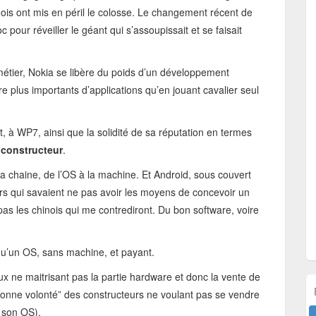
ois ont mis en péril le colosse. Le changement récent de
c pour réveiller le géant qui s’assoupissait et se faisait
métier, Nokia se libère du poids d’un développement
 plus importants d’applications qu’en jouant cavalier seul
, à WP7, ainsi que la solidité de sa réputation en termes
 constructeur
.
la chaine, de l’OS à la machine. Et Android, sous couvert
eurs qui savaient ne pas avoir les moyens de concevoir un
pas les chinois qui me contrediront. Du bon software, voire
u’un OS, sans machine, et payant.
ux ne maitrisant pas la partie hardware et donc la vente de
bonne volonté” des constructeurs ne voulant pas se vendre
 son OS).