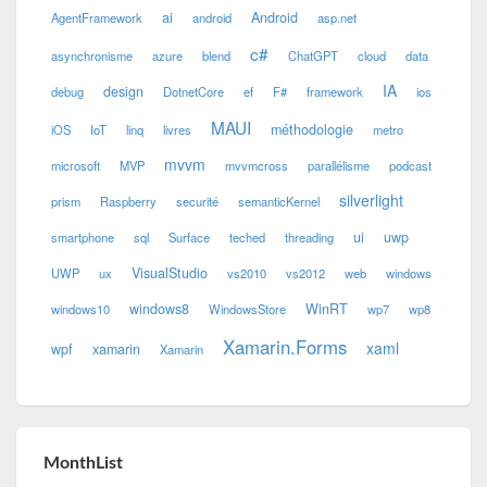
ai
Android
AgentFramework
android
asp.net
c#
asynchronisme
azure
blend
ChatGPT
cloud
data
IA
design
debug
DotnetCore
ef
F#
framework
ios
MAUI
méthodologie
iOS
IoT
linq
livres
metro
mvvm
microsoft
MVP
mvvmcross
parallélisme
podcast
silverlight
prism
Raspberry
securité
semanticKernel
ui
uwp
smartphone
sql
Surface
teched
threading
VisualStudio
UWP
ux
vs2010
vs2012
web
windows
windows8
WinRT
windows10
WindowsStore
wp7
wp8
Xamarin.Forms
xaml
wpf
xamarin
Xamarin
MonthList