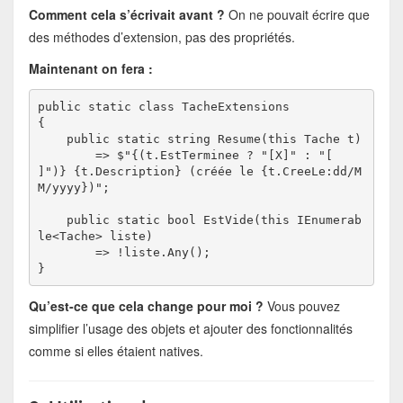
Comment cela s’écrivait avant ?
On ne pouvait écrire que
des méthodes d’extension, pas des propriétés.
Maintenant on fera :
public static class TacheExtensions

{

    public static string Resume(this Tache t)

        => $"{(t.EstTerminee ? "[X]" : "[ 
]")} {t.Description} (créée le {t.CreeLe:dd/M
M/yyyy})";

    public static bool EstVide(this IEnumerab
le<Tache> liste)

        => !liste.Any();

Qu’est-ce que cela change pour moi ?
Vous pouvez
simplifier l’usage des objets et ajouter des fonctionnalités
comme si elles étaient natives.