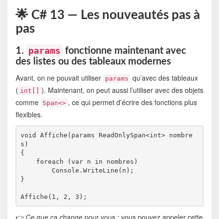
🌟 C# 13 — Les nouveautés pas à
pas
params
1.
fonctionne maintenant avec
des listes ou des tableaux modernes
Avant, on ne pouvait utiliser
qu’avec des tableaux
params
(
). Maintenant, on peut aussi l’utiliser avec des objets
int[]
comme
, ce qui permet d’écrire des fonctions plus
Span<>
flexibles.
void Affiche(params ReadOnlySpan<int> nombre
s)

{

    foreach (var n in nombres)

        Console.WriteLine(n);

}

👉 Ce que ça change pour vous : vous pouvez appeler cette