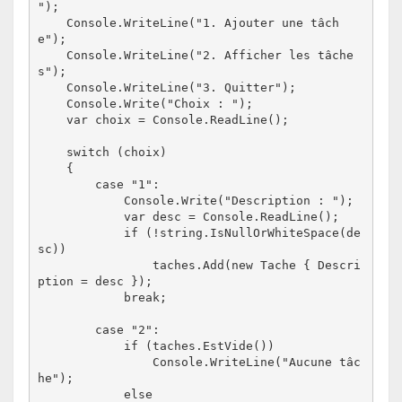
");

    Console.WriteLine("1. Ajouter une tâch
e");

    Console.WriteLine("2. Afficher les tâche
s");

    Console.WriteLine("3. Quitter");

    Console.Write("Choix : ");

    var choix = Console.ReadLine();

    switch (choix)

    {

        case "1":

            Console.Write("Description : ");

            var desc = Console.ReadLine();

            if (!string.IsNullOrWhiteSpace(de
sc))

                taches.Add(new Tache { Descri
ption = desc });

            break;

        case "2":

            if (taches.EstVide())

                Console.WriteLine("Aucune tâc
he");

            else
