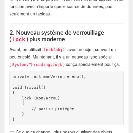
fonction avec n’importe quelle source de données, pas
seulement un tableau.
2. Nouveau système de verrouillage
Lock
(
) plus moderne
Avant, on utilisait
avec un objet, souvent un
lock(obj)
peu bricolé. Maintenant, il y a un nouveau type spécial
(
) conçu spécialement pour ça.
System.Threading.Lock
private Lock monVerrou = new();

void Travail()

{

    lock (monVerrou)

    {

        // partie protégée

    }

👉 Ce que ça change : plus besoin d’utiliser des objets