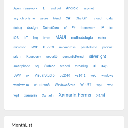
ai
Android
AgentFramework
android
asp.net
c#
asynchronisme
azure
blend
ChatGPT
cloud
data
IA
design
debug
DotnetCore
ef
F#
framework
ios
MAUI
méthodologie
iOS
IoT
linq
livres
metro
mvvm
microsoft
MVP
mvvmcross
parallélisme
podcast
silverlight
prism
Raspberry
securité
semanticKernel
ui
uwp
smartphone
sql
Surface
teched
threading
VisualStudio
UWP
ux
vs2010
vs2012
web
windows
windows8
WinRT
windows10
WindowsStore
wp7
wp8
Xamarin.Forms
xaml
wpf
xamarin
Xamarin
MonthList