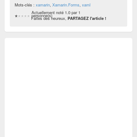
Mots-clés :
xamarin
,
Xamarin.Forms
,
xaml
Actuellement noté 1.0 par 1
personne(s)
Faites des heureux,
PARTAGEZ l'article !