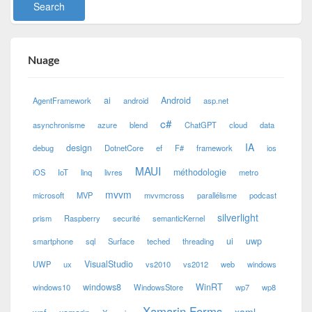
Nuage
ai
Android
AgentFramework
android
asp.net
c#
asynchronisme
azure
blend
ChatGPT
cloud
data
IA
design
debug
DotnetCore
ef
F#
framework
ios
MAUI
méthodologie
iOS
IoT
linq
livres
metro
mvvm
microsoft
MVP
mvvmcross
parallélisme
podcast
silverlight
prism
Raspberry
securité
semanticKernel
ui
uwp
smartphone
sql
Surface
teched
threading
VisualStudio
UWP
ux
vs2010
vs2012
web
windows
windows8
WinRT
windows10
WindowsStore
wp7
wp8
Xamarin.Forms
xaml