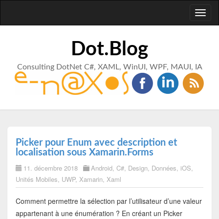
Toggl
naviga
Dot.Blog
Consulting DotNet C#, XAML, WinUI, WPF, MAUI, IA
Picker pour Enum avec description et
localisation sous Xamarin.Forms
11. décembre 2018
Android
,
C#
,
Design
,
Données
,
iOS
,
Unités Mobiles
,
UWP
,
Xamarin
,
Xaml
Comment permettre la sélection par l’utilisateur d’une valeur
appartenant à une énumération ? En créant un Picker