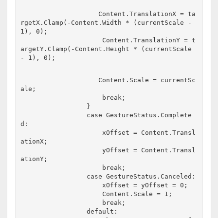
                    Content.TranslationX = ta
rgetX.Clamp(-Content.Width * (currentScale - 
1), 0);
                     Content.TranslationY = t
argetY.Clamp(-Content.Height * (currentScale 
- 1), 0);
                    Content.Scale = currentSc
ale;
                     break;
                 }
                 case GestureStatus.Complete
d:
                     xOffset = Content.Transl
ationX;
                     yOffset = Content.Transl
ationY;
                     break;
                 case GestureStatus.Canceled:
                     xOffset = yOffset = 0;
                     Content.Scale = 1;
                     break;
                 default: