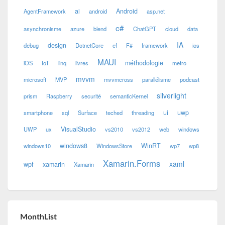
ai
Android
AgentFramework
android
asp.net
c#
asynchronisme
azure
blend
ChatGPT
cloud
data
IA
design
debug
DotnetCore
ef
F#
framework
ios
MAUI
méthodologie
iOS
IoT
linq
livres
metro
mvvm
microsoft
MVP
mvvmcross
parallélisme
podcast
silverlight
prism
Raspberry
securité
semanticKernel
ui
uwp
smartphone
sql
Surface
teched
threading
VisualStudio
UWP
ux
vs2010
vs2012
web
windows
windows8
WinRT
windows10
WindowsStore
wp7
wp8
Xamarin.Forms
xaml
wpf
xamarin
Xamarin
MonthList