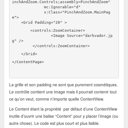
inchAndZoom.Controls;assembly=PinchAndZoom"
              mc:Ignorable="d"
              x:Class="PinchAndZoom.MainPag
    <Grid Padding="20" >
        <controls:ZoomContainer>
                 <Image Source="darkvador.jp
g" />
         </controls:ZoomContainer>
    </Grid>
</ContentPage>
La grille et son padding ne sont que purement cosmétiques.
Le contrôle contient une image mais il pourrait contenir tout
ce qu’on veut, comme n’importe quelle ContentView.
Le Content étant la propriété par défaut d’une ContentView
inutile d’ouvrir une balise “Content” pour y placer l’image (ou
autre chose). Le code est plus court et plus lisible.