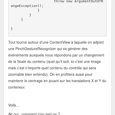
                     throw new ArgumentOutOfR
angeException();
             }
         }
     }
}
Tout tourne autour d’une ContentView à laquelle on adjoint
une PinchGestureRecognizer qui va générer des
événements auxquels nous répondons par un changement
de la Scale du contenu (quel qu’il soit, ici c’est une image
mais c’est n’importe quel contenu du contrôle qui sera
zoomable bien entendu). On en profitera aussi pour
maintenir le centrage en jouant sur les translations X et Y du
conteneur.
Voilà…
Ah oui.. comment s’en sert-on ?