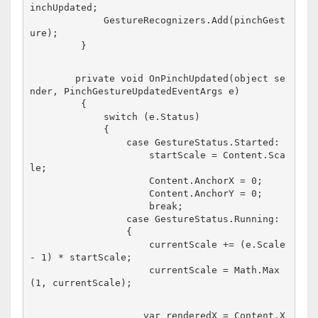
inchUpdated;
             GestureRecognizers.Add(pinchGest
ure);
         }
        private void OnPinchUpdated(object se
nder, PinchGestureUpdatedEventArgs e)
         {
             switch (e.Status)
             {
                 case GestureStatus.Started:
                     startScale = Content.Sca
le;
                     Content.AnchorX = 0;
                     Content.AnchorY = 0;
                     break;
                 case GestureStatus.Running:
                 {
                     currentScale += (e.Scale 
- 1) * startScale;
                     currentScale = Math.Max
(1, currentScale);
                    var renderedX = Content.X 