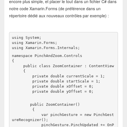
encore plus simple, et placer le tout dans un fichier C# dans
notre code Xamarin.Forms (de préférence dans un
répertoire dédié aux nouveaux contrôles par exemple) :
using System;
using Xamarin.Forms;

using Xamarin.Forms.Internals;
namespace PinchAndZoom.Controls
{
     public class ZoomContainer : ContentView
     {
         private double currentScale = 1;
         private double startScale = 1;
         private double xOffset = 0;
         private double yOffset = 0;
        public ZoomContainer()
         {
             var pinchGesture = new PinchGest
ureRecognizer();
             pinchGesture.PinchUpdated += OnP