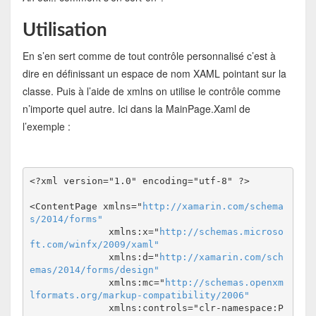
Utilisation
En s’en sert comme de tout contrôle personnalisé c’est à
dire en définissant un espace de nom XAML pointant sur la
classe. Puis à l’aide de xmlns on utilise le contrôle comme
n’importe quel autre. Ici dans la MainPage.Xaml de
l’exemple :
<?xml version="1.0" encoding="utf-8" ?>
<ContentPage xmlns="
http://xamarin.com/schema
s/2014/forms"
              xmlns:x="
http://schemas.microso
ft.com/winfx/2009/xaml"
              xmlns:d="
http://xamarin.com/sch
emas/2014/forms/design"
              xmlns:mc="
http://schemas.openxm
lformats.org/markup-compatibility/2006"
              xmlns:controls="clr-namespace:P