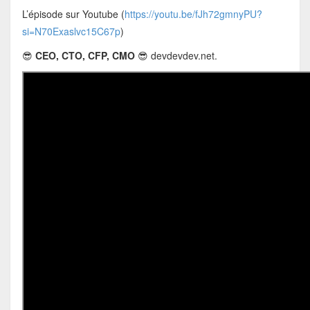
L’épisode sur Youtube (
https://youtu.be/fJh72gmnyPU?
si=N70Exaslvc15C67p
)
😎
CEO, CTO, CFP, CMO
😎 devdevdev.net.