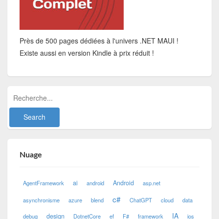
Près de 500 pages dédiées à l'univers .NET MAUI !
Existe aussi en version Kindle à prix réduit !
Nuage
ai
Android
AgentFramework
android
asp.net
c#
asynchronisme
azure
blend
ChatGPT
cloud
data
IA
design
debug
DotnetCore
ef
F#
framework
ios