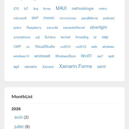
MAUI
méthodologie
iOS
IoT
linq
livres
metro
mvvm
microsoft
MVP
mvvmcross
parallélisme
podcast
silverlight
prism
Raspberry
securité
semanticKernel
ui
uwp
smartphone
sql
Surface
teched
threading
VisualStudio
UWP
ux
vs2010
vs2012
web
windows
windows8
WinRT
windows10
WindowsStore
wp7
wp8
Xamarin.Forms
xaml
wpf
xamarin
Xamarin
MonthList
2026
août
(2)
juillet
(8)