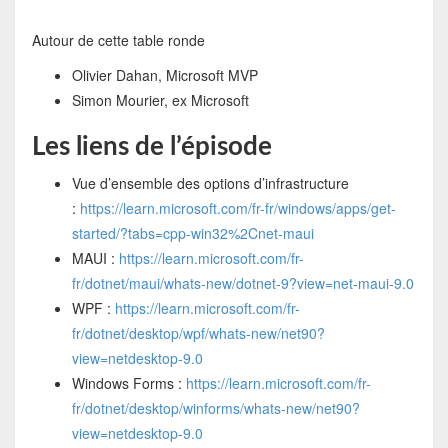
Autour de cette table ronde
Olivier Dahan, Microsoft MVP
Simon Mourier, ex Microsoft
Les liens de l’épisode
Vue d’ensemble des options d’infrastructure
:
https://learn.microsoft.com/fr-fr/windows/apps/get-
started/?tabs=cpp-win32%2Cnet-maui
MAUI :
https://learn.microsoft.com/fr-
fr/dotnet/maui/whats-new/dotnet-9?view=net-maui-9.0
WPF :
https://learn.microsoft.com/fr-
fr/dotnet/desktop/wpf/whats-new/net90?
view=netdesktop-9.0
Windows Forms :
https://learn.microsoft.com/fr-
fr/dotnet/desktop/winforms/whats-new/net90?
view=netdesktop-9.0