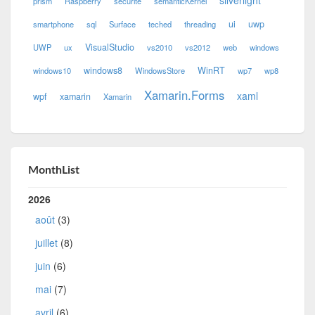
prism
Raspberry
securité
semanticKernel
ui
uwp
smartphone
sql
Surface
teched
threading
VisualStudio
UWP
ux
vs2010
vs2012
web
windows
windows8
WinRT
windows10
WindowsStore
wp7
wp8
Xamarin.Forms
xaml
wpf
xamarin
Xamarin
MonthList
2026
août
(3)
juillet
(8)
juin
(6)
mai
(7)
avril
(6)