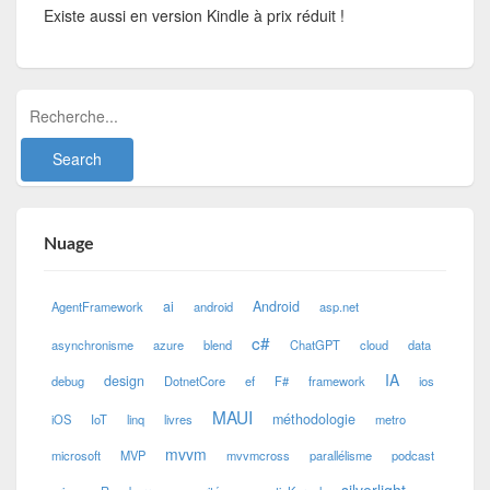
Existe aussi en version Kindle à prix réduit !
Nuage
ai
Android
AgentFramework
android
asp.net
c#
asynchronisme
azure
blend
ChatGPT
cloud
data
IA
design
debug
DotnetCore
ef
F#
framework
ios
MAUI
méthodologie
iOS
IoT
linq
livres
metro
mvvm
microsoft
MVP
mvvmcross
parallélisme
podcast
silverlight