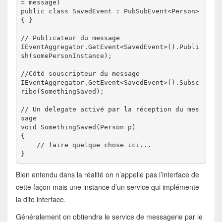
= message)

public class SavedEvent : PubSubEvent<Person> 
{ }

// Publicateur du message

IEventAggregator.GetEvent<SavedEvent>().Publi
sh(somePersonInstance);

//Côté souscripteur du message

IEventAggregator.GetEvent<SavedEvent>().Subsc
ribe(SomethingSaved);

// Un delegate activé par la réception du mes
sage

void SomethingSaved(Person p)

{

    // faire quelque chose ici...

}
Bien entendu dans la réalité on n’appelle pas l’interface de
cette façon mais une instance d’un service qui implémente
la dite interface.
Généralement on obtiendra le service de messagerie par le