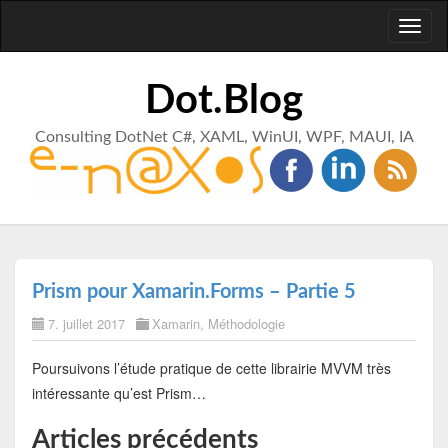
Toggl
naviga
Dot.Blog
Consulting DotNet C#, XAML, WinUI, WPF, MAUI, IA
Prism pour Xamarin.Forms – Partie 5
7. juillet 2017
Xamarin
,
Méthodologie
Poursuivons l’étude pratique de cette librairie MVVM très
intéressante qu’est Prism…
Articles précédents