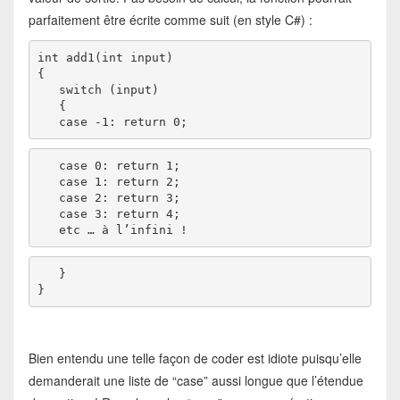
parfaitement être écrite comme suit (en style C#) :
int add1(int input)

{ 

   switch (input)

   {

   case -1: return 0; 
   case 0: return 1;

   case 1: return 2;

   case 2: return 3;

   case 3: return 4;

   etc … à l’infini !
   }

}
Bien entendu une telle façon de coder est idiote puisqu’elle
demanderait une liste de “case” aussi longue que l’étendue