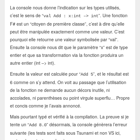
La console nous donne l’indication sur les types utilisés,
c’est le sens de “
”. Une fonction
val Add : x:int –> int
F# est un “citoyen de première classe”, c’est à dire qu’elle
peut être manipulée exactement comme une valeur. C’est
pourquoi elle retourne une valeur symbolisée par “val”.
Ensuite la console nous dit que le paramètre “x” est de type
entier et que sa transformation via la fonction produira un
autre entier (int –> int).
Ensuite la valeur est calculée pour “
”, et le résultat est
Add 5
6 comme on s’y attend. On voit au passage que l’utilisation
de la fonction ne demande aucun décors inutile, ni
accolades, ni parenthèses ou point virgule superflu… Propre
et concis comme je l’avais annoncé.
Mais pourtant typé et vérifié à la compilation. La preuve si je
tente un “
” désormais, la console génèrera l’erreur
Add 8.0
suivante (les tests sont faits sous Tsunami et non VS ici,