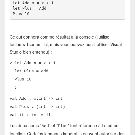
let Add x = x + 1

let Plus = Add

Plus 10
Ce qui donnera comme résultat à la console (j’utilise
toujours Tsunami ici, mais vous pouvez aussi utiliser Visual
Studio bien entendu) :
> let Add x = x + 1
let Plus = Add
Plus 10
;;
val Add : x:int -> int
val Plus : (int -> int)
val it : int = 11
Les deux noms “
” et “
” font référence à la même
Add
Plus
fonction. Certains langages impératifs peuvent autoriser des