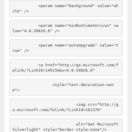
<
param
name
="background"
value
="wh
ite"
/>
<
param
name
="minRuntimeVersion"
va
lue
="4.0.50826.0"
/>
<
param
name
="autoUpgrade"
value
="t
rue"
/>
<
a
href
="http://go.microsoft.com/f
wlink/?LinkID=149156&v=4.0.50826.0"
style
="text-decoration:non
e"
>
<
img
src
="http://g
o.microsoft.com/fwlink/?LinkId=161376"
alt
="Get Microsoft 
Silverlight"
style
="border-style:none"
/>