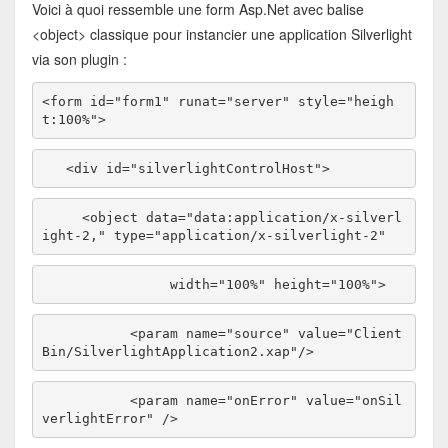
Voici à quoi ressemble une form Asp.Net avec balise
<object> classique pour instancier une application Silverlight
via son plugin :
<
form
id
="form1"
runat
="server"
style
="heigh
t:100%"
>
<
div
id
="silverlightControlHost"
>
<
object
data
="data:application/x-silverl
ight-2,"
type
="application/x-silverlight-2"
width
="100%"
height
="100%"
>
<
param
name
="source"
value
="Client
Bin/SilverlightApplication2.xap"
/>
<
param
name
="onError"
value
="onSil
verlightError"
/>