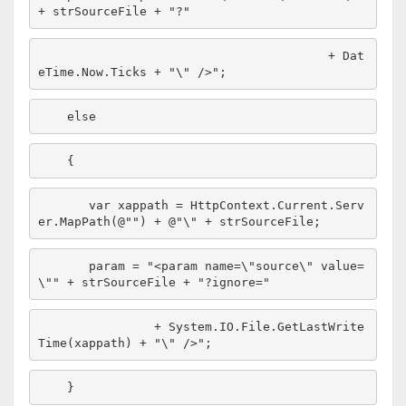
+ strSourceFile + 
"?"
                                        + Dat
eTime.Now.Ticks + 
"\" />"
;
else
    {
       var xappath = HttpContext.Current.Serv
er.MapPath(
@""
) + 
@"\" + strSourceFile;
       param = "<param name=\
"source\" value=
\""
 + strSourceFile + 
"?ignore="
                + System.IO.File.GetLastWrite
Time(xappath) + 
"\" />"
;
    }