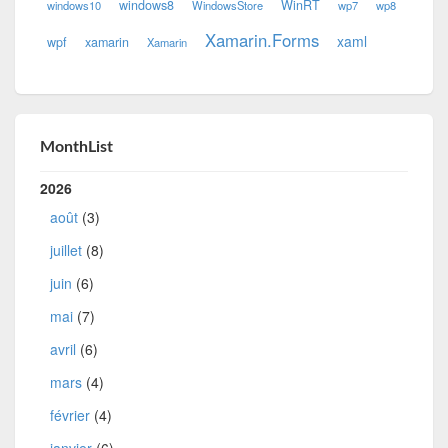
windows8
WinRT
windows10
WindowsStore
wp7
wp8
Xamarin.Forms
xaml
wpf
xamarin
Xamarin
MonthList
2026
août
(3)
juillet
(8)
juin
(6)
mai
(7)
avril
(6)
mars
(4)
février
(4)
janvier
(6)