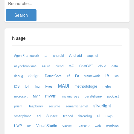
Nuage
ai
Android
AgentFramework
android
asp.net
c#
asynchronisme
azure
blend
ChatGPT
cloud
data
IA
design
debug
DotnetCore
ef
F#
framework
ios
MAUI
méthodologie
iOS
IoT
linq
livres
metro
mvvm
microsoft
MVP
mvvmcross
parallélisme
podcast
silverlight
prism
Raspberry
securité
semanticKernel
ui
uwp
smartphone
sql
Surface
teched
threading
VisualStudio
UWP
ux
vs2010
vs2012
web
windows