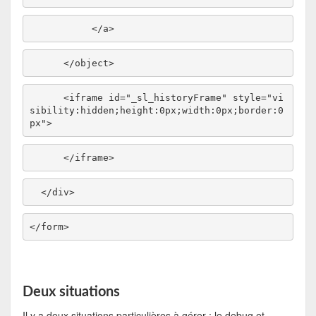
</
a
>
</
object
>
<
iframe
id
="_sl_historyFrame"
style
="vi
sibility:hidden;height:0px;width:0px;border:0
px"
>
</
iframe
>
</
div
>
</
form
>
Deux situations
Il y a deux situations particulières à gérer : le debug et