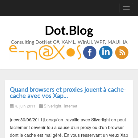
Toggl
naviga
Dot.Blog
Consulting DotNet C#, XAML, WinUI, WPF, MAUI, IA
Quand browsers et proxies jouent à cache-
cache avec vos Xap...
4. juin 2011
Silverlight
,
Internet
[new:30/06/2011]Lorsqu’on travaille avec Silverlight on peut
facilement devenir fou à cause d’un proxy ou d’un browser
dont le cache est mal géré. En vous resservant un vieux Xap