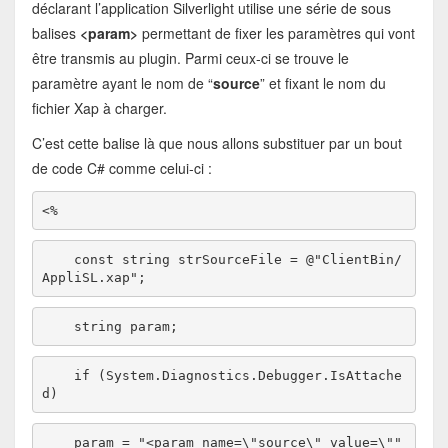
déclarant l’application Silverlight utilise une série de sous
balises
<param>
permettant de fixer les paramètres qui vont
être transmis au plugin. Parmi ceux-ci se trouve le
paramètre ayant le nom de “
source
” et fixant le nom du
fichier Xap à charger.
C’est cette balise là que nous allons substituer par un bout
de code C# comme celui-ci :
<%    
const
string
 strSourceFile = 
@"ClientBin/
AppliSL.xap"
;
string
 param;
if
 (System.Diagnostics.Debugger.IsAttache
d)
    param = 
"<param name=\"source\" value=\""