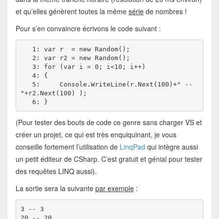
et qu’elles génèrent toutes la même
série
de nombres !
Pour s’en convaincre écrivons le code suivant :
   1:
 var r  = 
new
 Random();

   2: var r2 = 
new
 Random();

   3: 
for
 (var i = 0; i<10; i++) 

   4: {

   5:     Console.WriteLine(r.Next(100)+
" -- 
"
+r2.Next(100) );

   6: }
(Pour tester des bouts de code ce genre sans charger VS et
créer un projet, ce qui est très enquiquinant, je vous
conseille fortement l’utilisation de
LinqPad
qui intègre aussi
un petit éditeur de CSharp. C’est gratuit et génial pour tester
des requêtes LINQ aussi).
La sortie sera la suivante
par exemple
:
3 -- 3

20 -- 20
