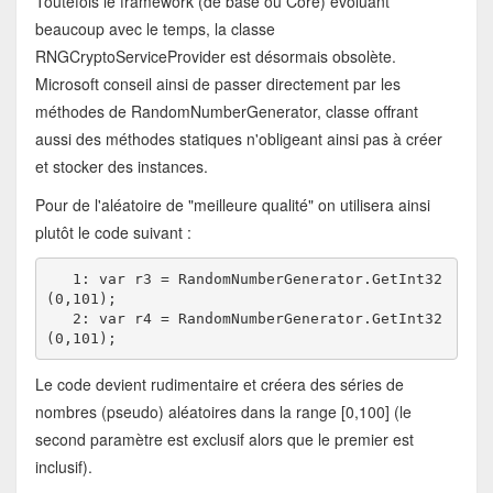
Toutefois le framework (de base ou Core) évoluant
beaucoup avec le temps, la classe
RNGCryptoServiceProvider est désormais obsolète.
Microsoft conseil ainsi de passer directement par les
méthodes de RandomNumberGenerator, classe offrant
aussi des méthodes statiques n'obligeant ainsi pas à créer
et stocker des instances.
Pour de l'aléatoire de "meilleure qualité" on utilisera ainsi
plutôt le code suivant :
   1:
 var r3 = RandomNumberGenerator.GetInt32
(0,101);

   2: var r4 = RandomNumberGenerator.GetInt32
(0,101);
Le code devient rudimentaire et créera des séries de
nombres (pseudo) aléatoires dans la range [0,100] (le
second paramètre est exclusif alors que le premier est
inclusif).