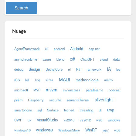
Nuage
ai
Android
AgentFramework
android
asp.net
c#
asynchronisme
azure
blend
ChatGPT
cloud
data
IA
design
debug
DotnetCore
ef
F#
framework
ios
MAUI
méthodologie
iOS
IoT
linq
livres
metro
mvvm
microsoft
MVP
mvvmcross
parallélisme
podcast
silverlight
prism
Raspberry
securité
semanticKernel
ui
uwp
smartphone
sql
Surface
teched
threading
VisualStudio
UWP
ux
vs2010
vs2012
web
windows
windows8
WinRT
windows10
WindowsStore
wp7
wp8