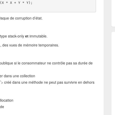
(X * X + Y * Y);
isque de corruption d’état.
 type stack-only
et
immutable.
>, des vues de mémoire temporaires.
publique si le consommateur ne contrôle pas sa durée de
ker dans une collection
<T> créé dans une méthode ne peut pas survivre en dehors
llocation
ide