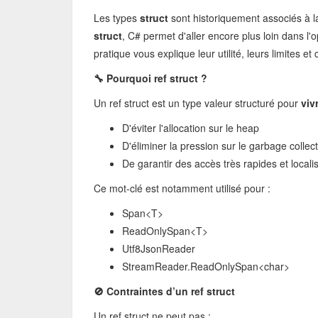
Les types
struct
sont historiquement associés à l
struct
, C# permet d'aller encore plus loin dans l
pratique vous explique leur utilité, leurs limites e
🔧 Pourquoi ref struct ?
Un ref struct est un type valeur structuré pour
viv
D'éviter l'allocation sur le heap
D'éliminer la pression sur le garbage collec
De garantir des accès très rapides et locali
Ce mot-clé est notamment utilisé pour :
Span<T>
ReadOnlySpan<T>
Utf8JsonReader
StreamReader.ReadOnlySpan<char>
🚫 Contraintes d’un ref struct
Un ref struct ne peut pas :