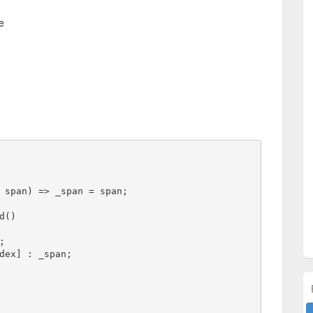
e
 span) => _span = span;
d()
;
dex] : _span;