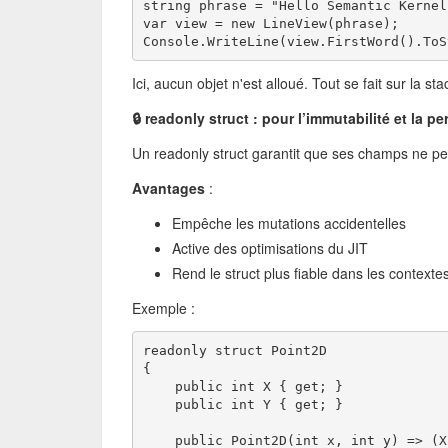
string phrase = "Hello Semantic Kernel
var view = new LineView(phrase);
Console.WriteLine(view.FirstWord().ToS
Ici, aucun objet n'est alloué. Tout se fait sur la sta
🔒 readonly struct : pour l’immutabilité et la p
Un readonly struct garantit que ses champs ne pe
Avantages
:
Empêche les mutations accidentelles
Active des optimisations du JIT
Rend le struct plus fiable dans les contexte
Exemple :
readonly struct Point2D
{
    public int X { get; }
    public int Y { get; }
    public Point2D(int x, int y) => (X