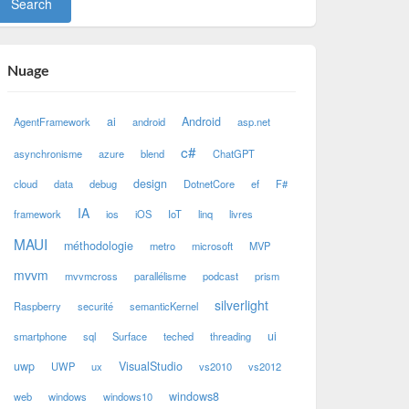
Nuage
ai
Android
AgentFramework
android
asp.net
c#
asynchronisme
azure
blend
ChatGPT
design
cloud
data
debug
DotnetCore
ef
F#
IA
framework
ios
iOS
IoT
linq
livres
MAUI
méthodologie
metro
microsoft
MVP
mvvm
mvvmcross
parallélisme
podcast
prism
silverlight
Raspberry
securité
semanticKernel
ui
smartphone
sql
Surface
teched
threading
uwp
VisualStudio
UWP
ux
vs2010
vs2012
windows8
web
windows
windows10