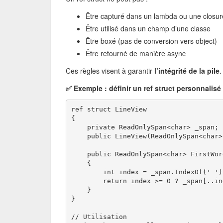
Être capturé dans un lambda ou une closur
Être utilisé dans un champ d’une classe
Être boxé (pas de conversion vers object)
Être retourné de manière async
Ces règles visent à garantir
l’intégrité de la pile
.
✅ Exemple : définir un ref struct personnalisé
ref struct LineView
{
    private ReadOnlySpan<char> _span;
    public LineView(ReadOnlySpan<char>
    public ReadOnlySpan<char> FirstWor
    {
        int index = _span.IndexOf(' ')
        return index >= 0 ? _span[..in
    }
}
// Utilisation