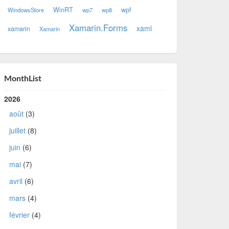
WinRT
wpf
WindowsStore
wp7
wp8
Xamarin.Forms
xaml
xamarin
Xamarin
MonthList
2026
août
(3)
juillet
(8)
juin
(6)
mai
(7)
avril
(6)
mars
(4)
février
(4)