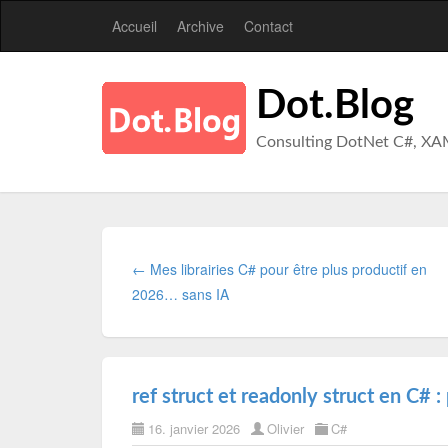
Accueil
Archive
Contact
Dot.Blog
Consulting DotNet C#, XA
← Mes librairies C# pour être plus productif en
2026… sans IA
ref struct et readonly struct en C# 
16. janvier 2026
Olivier
C#