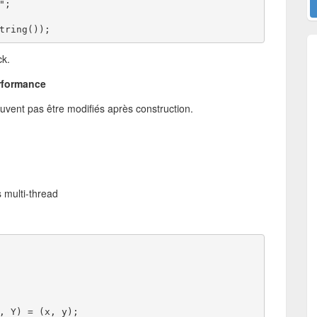
";
tring());
ck.
erformance
uvent pas être modifiés après construction.
s multi-thread
, Y) = (x, y);