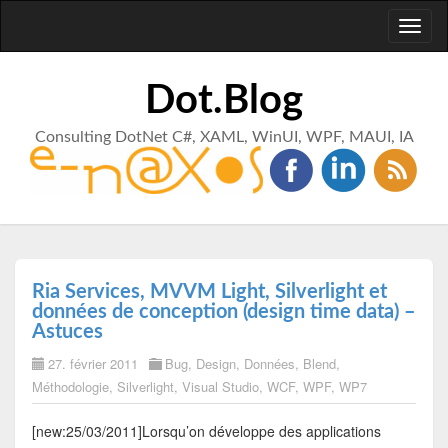
Toggl
naviga
Dot.Blog
Consulting DotNet C#, XAML, WinUI, WPF, MAUI, IA
Ria Services, MVVM Light, Silverlight et
données de conception (design time data) –
Astuces
27. février 2011
Bug
,
Design
,
Données
,
Blend
,
Méthodologie
,
Silverlight
,
Visual Studio
,
WCF
,
WPF
,
WP7
[new:25/03/2011]Lorsqu’on développe des applications