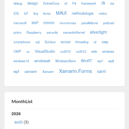
IA
design
debug
DotnetCore
ef
F#
framework
ios
MAUI
méthodologie
iOS
IoT
linq
livres
metro
mvvm
microsoft
MVP
mvvmcross
parallélisme
podcast
silverlight
prism
Raspberry
securité
semanticKernel
ui
uwp
smartphone
sql
Surface
teched
threading
VisualStudio
UWP
ux
vs2010
vs2012
web
windows
windows8
WinRT
windows10
WindowsStore
wp7
wp8
Xamarin.Forms
xaml
wpf
xamarin
Xamarin
MonthList
2026
août
(3)