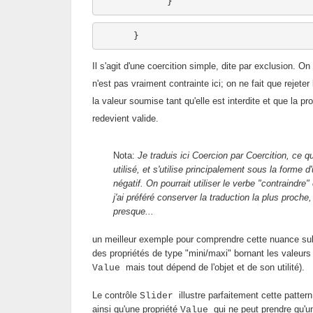
            }
      } 
Il s'agit d'une coercition simple, dite par exclusion. 
n'est pas vraiment contrainte ici; on ne fait que rejete
la valeur soumise tant qu'elle est interdite et que la pr
redevient valide.
Nota:
Je traduis ici Coercion par Coercition, ce 
utilisé, et s'utilise principalement sous la forme 
négatif. On pourrait utiliser le verbe "contraindre
j'ai préféré conserver la traduction la plus proch
presque...
un meilleur exemple pour comprendre cette nuance subt
des propriétés de type "mini/maxi" bornant les valeurs
mais tout dépend de l'objet et de son utilité).
Value
Le contrôle
illustre parfaitement cette patter
Slider
ainsi qu'une propriété
qui ne peut prendre qu'u
Value