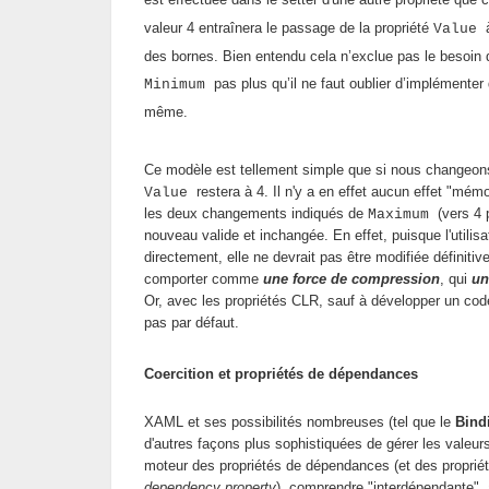
valeur 4 entraînera le passage de la propriété
Value
des bornes. Bien entendu cela n’exclue pas le besoin d’
pas plus qu’il ne faut oublier d’implémente
Minimum
même.
Ce modèle est tellement simple que si nous changeo
restera à 4. Il n'y a en effet aucun effet "mémo
Value
les deux changements indiqués de
(vers 4 
Maximum
nouveau valide et inchangée. En effet, puisque l'utilis
directement, elle ne devrait pas être modifiée définiti
comporter comme
une force de compression
, qui
un
Or, avec les propriétés CLR, sauf à développer un cod
pas par défaut.
Coercition et propriétés de dépendances
XAML et ses possibilités nombreuses (tel que le
Bind
d'autres façons plus sophistiquées de gérer les valeur
moteur des propriétés de dépendances (et des propriét
dependency property
), comprendre "interdépendante",