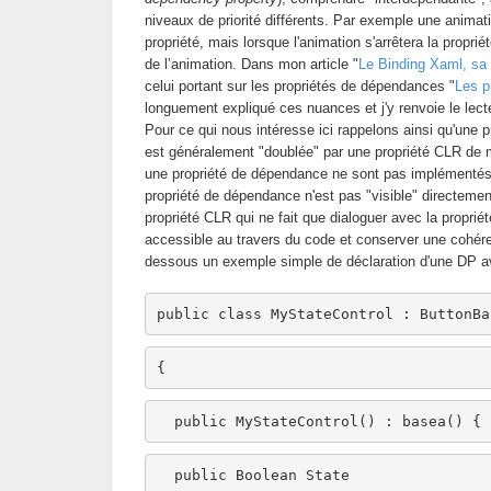
niveaux de priorité différents. Par exemple une anima
propriété, mais lorsque l'animation s'arrêtera la propriét
de l’animation. Dans mon article "
Le Binding Xaml, sa 
celui portant sur les propriétés de dépendances "
Les p
longuement expliqué ces nuances et j'y renvoie le lect
Pour ce qui nous intéresse ici rappelons ainsi qu'une 
est généralement "doublée" par une propriété CLR de
une propriété de dépendance ne sont pas implémentés
propriété de dépendance n'est pas "visible" directemen
propriété CLR qui ne fait que dialoguer avec la proprié
accessible au travers du code et conserver une cohére
dessous un exemple simple de déclaration d'une DP a
public
class
 MyStateControl : ButtonBa
{
public
 MyStateControl() : 
basea
() { 
public
 Boolean State