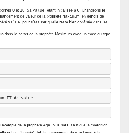
 bornes 0 et 10. Sa
étant initialisée à 6. Changeons le
Value
 changement de valeur de la propriété
, en dehors de
Maximum
riété
pour s'assurer qu'elle reste bien confinée dans les
Value
era dans le setter de la propriété Maximum avec un code du type
um ET de value
l'exemple de la propriété
plus haut, sauf que la coercition
Age
celle qui est "bornée". Ici, le changement de
à la