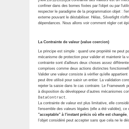
confiner dans des bornes fixées par l'objet ou par l'uti
respecter le paradigme de la programmation objet : l'en
externe pouvant le déstabiliser. Hélas, Silverlight n'
dépendances. Nous allons voir comment régler cet ép
La Contrainte de valeur (value coercion)
Le principe est simple : quand une propriété ne peut pa
mécanisme de protection pour valider et maintenir la v
contrainte sont d'ailleurs deux choses assez différente
comprises comme deux actions distinctes fonctionnell
Valider une valeur consiste à vérifier qu'elle appartie
peut être utilisé pour saisir un entier. La validation con
rejeter la saisie dans le cas contraire. Le Framework 
à disposition du développeur d’autres mécanismes com
.
DataContract
La contrainte de valeur est plus limitative, elle consid
l'ensemble des valeurs légales (elle a été validée), ce
"acceptable" à l'instant précis où elle est changée
,
l’objet considéré peut accepter sans que cela ne le dés