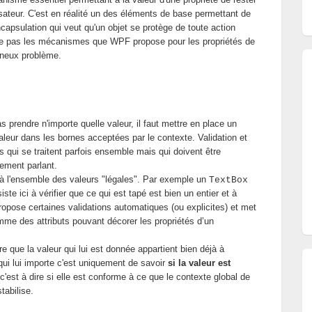
lisateur. C'est en réalité un des éléments de base permettant de
capsulation qui veut qu'un objet se protège de toute action
offre pas les mécanismes que WPF propose pour les propriétés de
ineux problème.
s prendre n'importe quelle valeur, il faut mettre en place un
aleur dans les bornes acceptées par le contexte. Validation et
s qui se traitent parfois ensemble mais qui doivent être
ement parlant.
nt à l'ensemble des valeurs "légales". Par exemple un
TextBox
siste ici à vérifier que ce qui est tapé est bien un entier et à
propose certaines validations automatiques (ou explicites) et met
me des attributs pouvant décorer les propriétés d’un
ère que la valeur qui lui est donnée appartient bien déjà à
 qui lui importe c'est uniquement de savoir
si la valeur est
 c'est à dire si elle est conforme à ce que le contexte global de
tabilise.