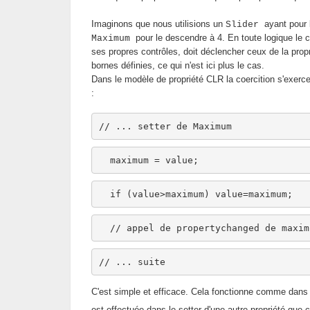
Imaginons que nous utilisions un
ayant pour
Slider
pour le descendre à 4. En toute logique le
Maximum
ses propres contrôles, doit déclencher ceux de la prop
bornes définies, ce qui n'est ici plus le cas.
Dans le modèle de propriété CLR la coercition s'exerc
:
// ... setter de Maximum
  maximum = 
value
;
if
 (
value
>maximum) 
value
=maximum;
// appel de propertychanged de maxim
// ... suite
C'est simple et efficace. Cela fonctionne comme dans 
est effectuée dans le setter d'une autre propriété que 