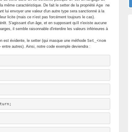
a même caractéristique. De fait le setter de la propriété
ne
Age
ant lui envoyer une valeur d'un autre type sera sanctionné à la
leur licite (mais ce n’est pas forcément toujours le cas).
térêt. S'agissant d'un âge, et en supposant qu'il n'existe aucune
harges, il semble raisonnable d'interdire les valeurs inférieures à
ion est évidente, le setter (qui masque une méthode
Set_<nom
- entre autres).
Ainsi, notre code exemple deviendra :
turn
;