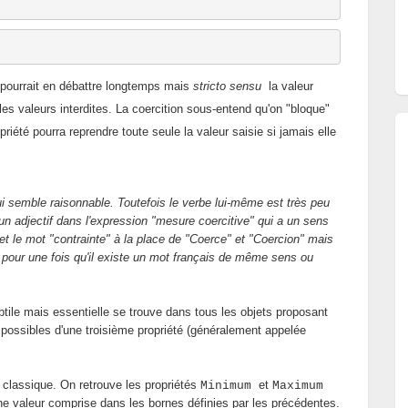
On pourrait en débattre longtemps mais
stricto sensu
la valeur
r les valeurs interdites. La coercition sous-entend qu'on "bloque"
opriété pourra reprendre toute seule la valeur saisie si jamais elle
qui semble raisonnable. Toutefois le verbe lui-même est très peu
d'un adjectif dans l'expression "mesure coercitive" qui a un sens
" et le mot "contrainte" à la place de "Coerce" et "Coercion" mais
e, pour une fois qu'il existe un mot français de même sens ou
ile mais essentielle se trouve dans tous les objets proposant
 possibles d'une troisième propriété (généralement appelée
n classique. On retrouve les propriétés
et
Minimum
Maximum
ne valeur comprise dans les bornes définies par les précédentes.