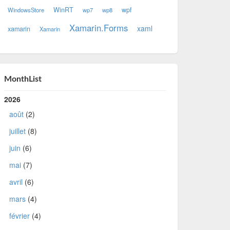
WinRT
wpf
WindowsStore
wp7
wp8
Xamarin.Forms
xaml
xamarin
Xamarin
MonthList
2026
août
(2)
juillet
(8)
juin
(6)
mai
(7)
avril
(6)
mars
(4)
février
(4)