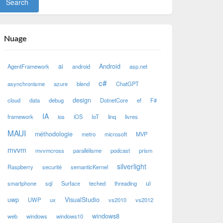
Nuage
ai
Android
AgentFramework
android
asp.net
c#
asynchronisme
azure
blend
ChatGPT
design
cloud
data
debug
DotnetCore
ef
F#
IA
framework
ios
iOS
IoT
linq
livres
MAUI
méthodologie
metro
microsoft
MVP
mvvm
mvvmcross
parallélisme
podcast
prism
silverlight
Raspberry
securité
semanticKernel
ui
smartphone
sql
Surface
teched
threading
uwp
VisualStudio
UWP
ux
vs2010
vs2012
windows8
web
windows
windows10