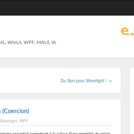
ML, WinUI, WPF, MAUI, IA
Du Son pour Silverlight ! →
s (Coercion)
Silverlight
,
WPF
isme essentiel permettant à la valeur d'une propriété de rester