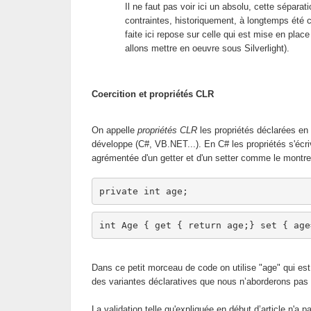
Il ne faut pas voir ici un absolu, cette séparat
contraintes, historiquement, à longtemps été 
faite ici repose sur celle qui est mise en pl
allons mettre en oeuvre sous Silverlight).
Coercition et propriétés CLR
On appelle
propriétés CLR
les propriétés déclarées en
développe (C#, VB.NET...). En C# les propriétés s'écri
agrémentée d'un getter et d'un setter comme le montre
private
int
 age;
int
 Age { get { 
return
 age;} set { age
Dans ce petit morceau de code on utilise "age" qui est 
des variantes déclaratives que nous n’aborderons pas ici
La validation telle qu'expliquée en début d’article n'a