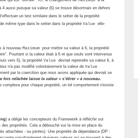
Maximum
à 4 aussi puisque sa valeur (6) se trouve désormais en dehors
effectuer un test similaire dans le setter de la propriété
r de même type dans le setter dans la propriété
elle-
Value
ns à nouveau
pour mettre sa valeur à 6, la propriété
Maximum
ire". Pourtant si la valeur était à 6 et que seuls sont intervenus
puis vers 6), la propriété
devrait reprendre sa valeur 6, à
Value
ateur n'a pas modifié volontairement la valeur de
Value
vement par la coercition que nous avons appliquée qui devrait se
e fois relâchée laisse la valeur « s’étirer » à nouveau
.
e complexe pour chaque propriété, un tel comportement n'existe
ing
) a obligé les concepteurs du Framework à réfléchir sur
s des propriétés. Cela a débouché sur la mise en place du
és attachées - ou jointes). Une propriété de dépendance (DP :
 accepte simultanément plusieurs valeurs qui se trouvent à des