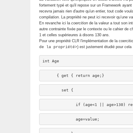
fortement typé et qu'il repose sur un Framework ayant l
recevra jamais rien d'autre qu'un entier, tout code voul
compilation. La propriété ne peut ici recevoir qu’une va
En revanche ici la
coercition
de la valeur a tout son in
autre contrainte fixée par le contexte ou le cahier de c
1 et celles supérieures à disons 130 ans.
Pour une propriété CLR l'implémentation de la coercit
) est justement étudié pour cela 
de la propriété>
int
 Age 
      { get { 
return
 age;} 
        set { 
if
 (age<1 || age>130) 
re
              age=
value
;