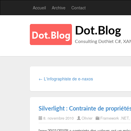
Accueil
Archive
Contact
Dot.Blog
Consulting DotNet C#, XA
← L'infographiste de e-naxos
Silverlight : Contrainte de propriété
8. novembre 2010
Olivier
Framework .NET
,
[new:20/11/2010]La contrainte des valeurs est un mécan