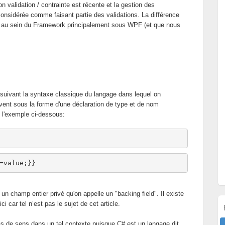
ion validation / contrainte est récente et la gestion des
considérée comme faisant partie des validations. La différence
ace au sein du Framework principalement sous WPF (et que nous
 suivant la syntaxe classique du langage dans lequel on
vent sous la forme d'une déclaration de type et de nom
 l'exemple ci-dessous:
=
value
;}} 
un champ entier privé qu'on appelle un "backing field". Il existe
 car tel n’est pas le sujet de cet article.
 pas de sens dans un tel contexte puisque C# est un langage dit