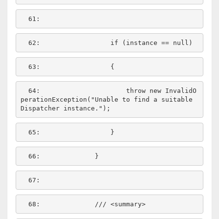
  61:  
  62:  
if
 (instance == 
null
  63:  
  64:  
throw
new
 InvalidO
perationException(
"Unable to find a suitable 
Dispatcher instance."
  65:  
  66:  
  67:  
  68:  
/// <summary>