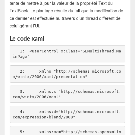
tente de mettre à jour la valeur de la propriété Text du
TextBlock. Le plantage résulte du fait que la modification de
ce dernier est effectuée au travers d’un thread différent de
celui gérant l’UI.
Le code xaml
   1:  
<UserControl x:Class=
"SLMultiThread.Ma
inPage"
   2:  
    xmlns=
"http://schemas.microsoft.co
m/winfx/2006/xaml/presentation"
   3:  
    xmlns:x=
"http://schemas.microsoft.
com/winfx/2006/xaml"
   4:  
    xmlns:d=
"http://schemas.microsoft.
com/expression/blend/2008"
   5:  
    xmlns:mc=
"http://schemas.openxmlfo