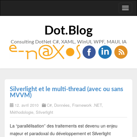
Toggl
naviga
Dot.Blog
Consulting DotNet C#, XAML, WinUI, WPF, MAUI, IA
Silverlight et le multi-thread (avec ou sans
MVVM)
12. avril 2010
C#
,
Données
,
Framework .NET
,
Méthodologie
,
Silverlight
La “parallélisation” des traitements est devenu un enjeu
majeur et paradoxal du développement et Silverlight