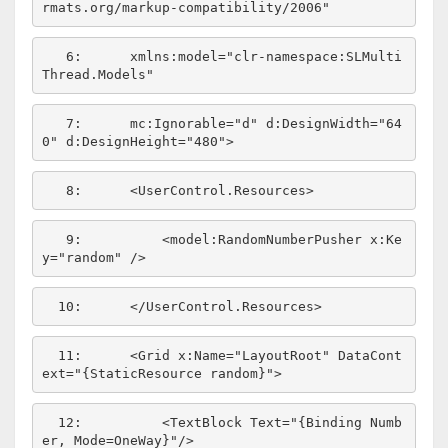
rmats.org/markup-compatibility/2006"
   6:  
    xmlns:model=
"clr-namespace:SLMulti
Thread.Models"
   7:  
    mc:Ignorable=
"d"
 d:DesignWidth=
"64
0"
 d:DesignHeight=
"480"
   8:  
   9:  
        <model:RandomNumberPusher x:Ke
y=
"random"
  10:  
  11:  
    <Grid x:Name=
"LayoutRoot"
 DataCont
ext=
"{StaticResource random}"
  12:  
        <TextBlock Text=
"{Binding Numb
er, Mode=OneWay}"