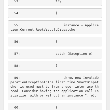
  53:  
try
  54:  
  55:  
                    instance = Applica
  56:  
  57:  
catch
  58:  
  59:  
throw
new
 InvalidO
perationException(
"The first time SmartDispat
cher is used must be from a user interface th
read. Consider having the application call In
itialize, with or without an instance."
  60:  