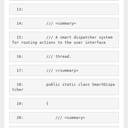
  13:  
  14:  
/// <summary>
  15:  
/// A smart dispatcher system 
for routing actions to the user interface
  16:  
/// thread.
  17:  
/// </summary>
  18:  
public
static
class
 SmartDispa
  19:  
  20:  
/// <summary>