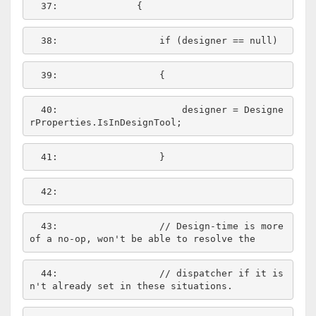
  37:  
  38:  
if
 (designer == 
null
  39:  
  40:  
                    designer = Designe
  41:  
  42:  
  43:  
// Design-time is more 
of a no-op, won't be able to resolve the
  44:  
// dispatcher if it is
n't already set in these situations.