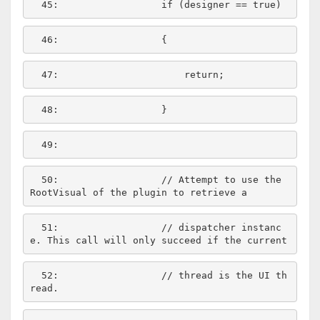
  45:  
if
 (designer == 
true
  46:  
  47:  
return
  48:  
  49:  
  50:  
// Attempt to use the 
RootVisual of the plugin to retrieve a
  51:  
// dispatcher instanc
e. This call will only succeed if the current
  52:  
// thread is the UI th
read.