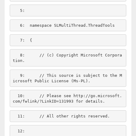
   5:  
   6:  
namespace
   7:  
   8:  
// (c) Copyright Microsoft Corpora
tion.
   9:  
// This source is subject to the M
icrosoft Public License (Ms-PL).
  10:  
// Please see http://go.microsoft.
com/fwlink/?LinkID=131993 for details.
  11:  
// All other rights reserved.
  12:  