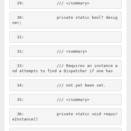
  29:  
/// </summary>
  30:  
private
static
bool
? desig
  31:  
  32:  
/// <summary>
  33:  
/// Requires an instance a
nd attempts to find a Dispatcher if one has
  34:  
/// not yet been set.
  35:  
/// </summary>
  36:  
private
static
void
 requir