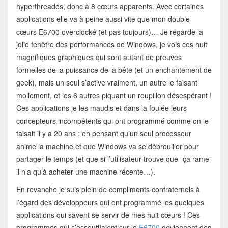
hyperthreadés, donc à 8 cœurs apparents. Avec certaines
applications elle va à peine aussi vite que mon double
cœurs E6700 overclocké (et pas toujours)… Je regarde la
jolie fenêtre des performances de Windows, je vois ces huit
magnifiques graphiques qui sont autant de preuves
formelles de la puissance de la bête (et un enchantement de
geek), mais un seul s’active vraiment, un autre le faisant
mollement, et les 6 autres piquant un roupillon désespérant !
Ces applications je les maudis et dans la foulée leurs
concepteurs incompétents qui ont programmé comme on le
faisait il y a 20 ans : en pensant qu’un seul processeur
anime la machine et que Windows va se débrouiller pour
partager le temps (et que si l’utilisateur trouve que “ça rame”
il n’a qu’à acheter une machine récente…).
En revanche je suis plein de compliments confraternels à
l’égard des développeurs qui ont programmé les quelques
applications qui savent se servir de mes huit cœurs ! Ces
programmes qui s’essoufflaient sur le
E6700
deviennent des