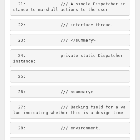
  21:  
/// A single Dispatcher in
stance to marshall actions to the user
  22:  
/// interface thread.
  23:  
/// </summary>
  24:  
private
static
 Dispatcher 
  25:  
  26:  
/// <summary>
  27:  
/// Backing field for a va
lue indicating whether this is a design-time
  28:  
/// environment.