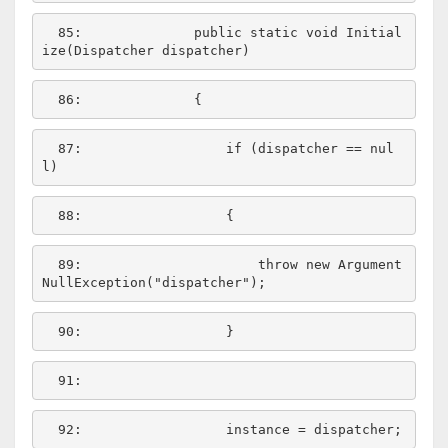
  85:  
public
static
void
 Initial
  86:  
  87:  
if
 (dispatcher == 
nul
l
  88:  
  89:  
throw
new
 Argument
NullException(
"dispatcher"
  90:  
  91:  
  92:  