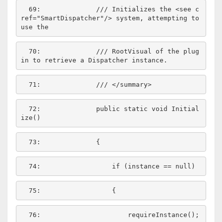
  69:  
/// Initializes the <see c
ref="SmartDispatcher"/> system, attempting to 
use the
  70:  
/// RootVisual of the plug
in to retrieve a Dispatcher instance.
  71:  
/// </summary>
  72:  
public
static
void
 Initial
  73:  
  74:  
if
 (instance == 
null
  75:  
  76:  