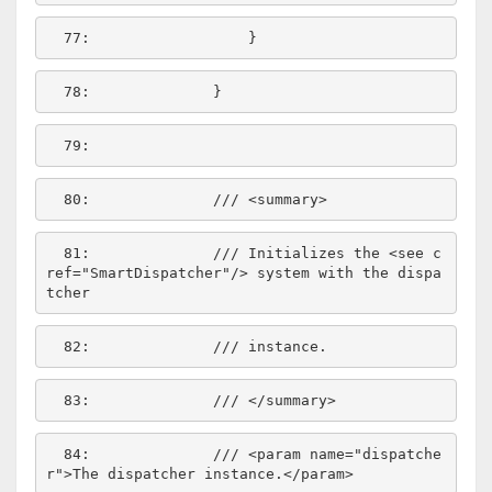
  77:  
  78:  
  79:  
  80:  
/// <summary>
  81:  
/// Initializes the <see c
ref="SmartDispatcher"/> system with the dispa
tcher
  82:  
/// instance.
  83:  
/// </summary>
  84:  
/// <param name="dispatche
r">The dispatcher instance.</param>