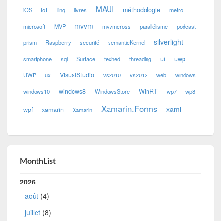
MAUI
méthodologie
iOS
IoT
linq
livres
metro
mvvm
microsoft
MVP
mvvmcross
parallélisme
podcast
silverlight
prism
Raspberry
securité
semanticKernel
ui
uwp
smartphone
sql
Surface
teched
threading
VisualStudio
UWP
ux
vs2010
vs2012
web
windows
windows8
WinRT
windows10
WindowsStore
wp7
wp8
Xamarin.Forms
xaml
wpf
xamarin
Xamarin
MonthList
2026
août
(4)
juillet
(8)