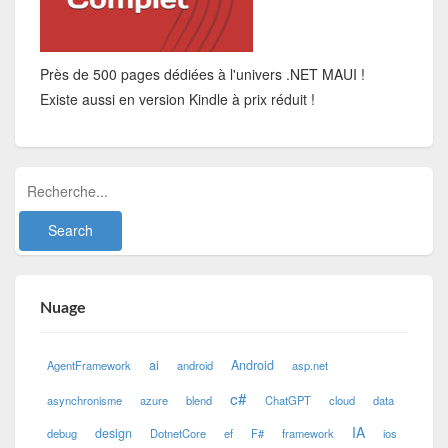
Près de 500 pages dédiées à l'univers .NET MAUI !
Existe aussi en version Kindle à prix réduit !
Nuage
ai
Android
AgentFramework
android
asp.net
c#
asynchronisme
azure
blend
ChatGPT
cloud
data
IA
design
debug
DotnetCore
ef
F#
framework
ios