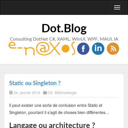
Toggl
naviga
Dot.Blog
Consulting DotNet C#, XAML, WinUI, WPF, MAUI, IA
Static ou Singleton ?
24. janvier 2016
C#
,
Méthodologie
Il peut exister une sorte de confusion entre Static et
Singleton, pourtant il s’agit de choses bien différentes…
Langage ou architecture ?