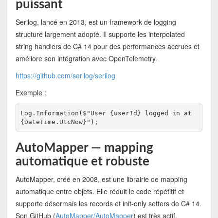
puissant
Serilog, lancé en 2013, est un framework de logging
structuré largement adopté. Il supporte les interpolated
string handlers de C# 14 pour des performances accrues et
améliore son intégration avec OpenTelemetry.
https://github.com/serilog/serilog
Exemple :
Log.Information($"User {userId} logged in at 
{DateTime.UtcNow}");
AutoMapper — mapping
automatique et robuste
AutoMapper, créé en 2008, est une librairie de mapping
automatique entre objets. Elle réduit le code répétitif et
supporte désormais les records et init-only setters de C# 14.
Son GitHub (
AutoMapper/AutoMapper
) est très actif.