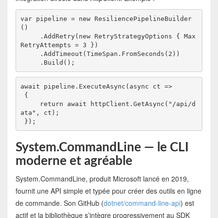
var pipeline = new ResiliencePipelineBuilder
()
     .AddRetry(new RetryStrategyOptions { Max
RetryAttempts = 3 })
     .AddTimeout(TimeSpan.FromSeconds(2))
     .Build();
await pipeline.ExecuteAsync(async ct =>
 {
     return await httpClient.GetAsync("/api/d
ata", ct);
 });
System.CommandLine — le CLI
moderne et agréable
System.CommandLine, produit Microsoft lancé en 2019,
fournit une API simple et typée pour créer des outils en ligne
de commande. Son GitHub (
dotnet/command-line-api
) est
actif et la bibliothèque s’intègre progressivement au SDK