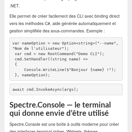
.NET.
Elle permet de créer facilement des CLI avec binding direct
vers les méthodes C#, aide générée automatiquement et
gestion simplifiée des sous-commandes. Exemple :
var nameOption = new Option<string>("--name", 
"Nom de l'utilisateur");
 var cmd = new RootCommand("Demo CLI");
 cmd.SetHandler((string name) =>
 {
     Console.WriteLine($"Bonjour {name} !");
 }, nameOption);
await cmd.InvokeAsync(args);
Spectre.Console — le terminal
qui donne envie d’être utilisé
Spectre.Console est une boîte à outils moderne pour créer
des interfaces terminal riches. Widgets, thèmes