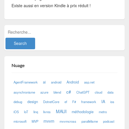
Existe aussi en version Kindle à prix réduit !
Nuage
ai
Android
AgentFramework
android
asp.net
c#
asynchronisme
azure
blend
ChatGPT
cloud
data
IA
design
debug
DotnetCore
ef
F#
framework
ios
MAUI
méthodologie
iOS
IoT
linq
livres
metro
mvvm
microsoft
MVP
mvvmcross
parallélisme
podcast