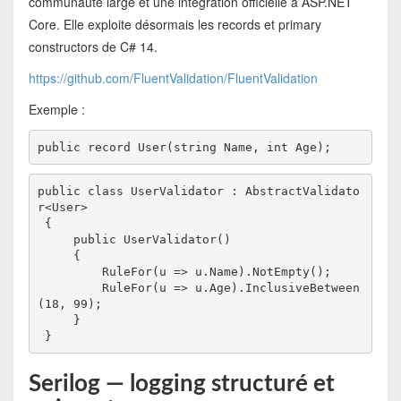
communauté large et une intégration officielle à ASP.NET
Core. Elle exploite désormais les records et primary
constructors de C# 14.
https://github.com/FluentValidation/FluentValidation
Exemple :
public record User(string Name, int Age);
public class UserValidator : AbstractValidato
r<User>
 {
     public UserValidator()
     {
         RuleFor(u => u.Name).NotEmpty();
         RuleFor(u => u.Age).InclusiveBetween
(18, 99);
     }
 }
Serilog — logging structuré et