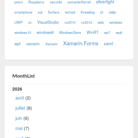
silverlight
prism
Raspberry
securité
semanticKernel
ui
uwp
smartphone
sql
Surface
teched
threading
VisualStudio
UWP
ux
vs2010
vs2012
web
windows
windows8
WinRT
windows10
WindowsStore
wp7
wp8
Xamarin.Forms
xaml
wpf
xamarin
Xamarin
MonthList
2026
août
(2)
juillet
(8)
juin
(6)
mai
(7)