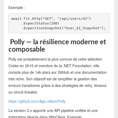
Exemple :
await Fit.Http("GET", "/api/users/42")
     .ExpectStatus(200)
     .ExpectJsonSnapshot("User_42_Snapshot");
Polly — la résilience moderne et
composable
Polly est probablement la plus connue de cette sélection.
Créée en 2015 et membre de la .NET Foundation, elle
compte plus de 14k stars sur GitHub et une documentation
très riche. Son objectif est de simplifier la gestion des
erreurs transitoires grâce à des stratégies de retry, timeout
ou circuit breaker.
https://github.com/App-vNext/Polly
La version 2.x apporte une API pipeline unifiée et une
intégration directe dans HttpClient. Exemple :