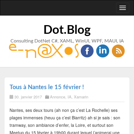
Toggl
naviga
Dot.Blog
Consulting DotNet C#, XAML, WinUI, WPF, MAUI, IA
Tous à Nantes le 15 février !
30. janvier 2017
Annonce
,
IA
,
Xamarin
Nantes, ses deux tours (ah non ça c’est La Rochelle) ses
plages immenses (heuu ça c’est Biarritz) ah si je sais : son
tramway, son ambiance d’enfer, la Loire, et surtout son
Meetup du 15 février à 19h00 durant lequel j’animerai une