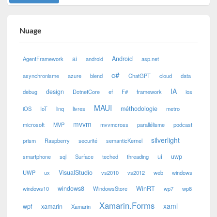
Nuage
ai
Android
AgentFramework
android
asp.net
c#
asynchronisme
azure
blend
ChatGPT
cloud
data
IA
design
debug
DotnetCore
ef
F#
framework
ios
MAUI
méthodologie
iOS
IoT
linq
livres
metro
mvvm
microsoft
MVP
mvvmcross
parallélisme
podcast
silverlight
prism
Raspberry
securité
semanticKernel
ui
uwp
smartphone
sql
Surface
teched
threading
VisualStudio
UWP
ux
vs2010
vs2012
web
windows
windows8
WinRT
windows10
WindowsStore
wp7
wp8
Xamarin.Forms
xaml
wpf
xamarin
Xamarin