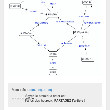
Mots-clés :
edm
,
linq
,
ef
,
sql
Soyez le premier à noter cet
article
Faites des heureux,
PARTAGEZ l'article !