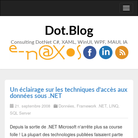
Toggl
naviga
Dot.Blog
Consulting DotNet C#, XAML, WinUI, WPF, MAUI, IA
Un éclairage sur les techniques d'accès aux
données sous .NET
21. septembre 2008
Données
,
Framework .NET
,
LINQ
,
SQL Server
Depuis la sortie de .NET Microsoft n'arrête plus sa course
folle ! La plupart des technologies publiées faisaient partie