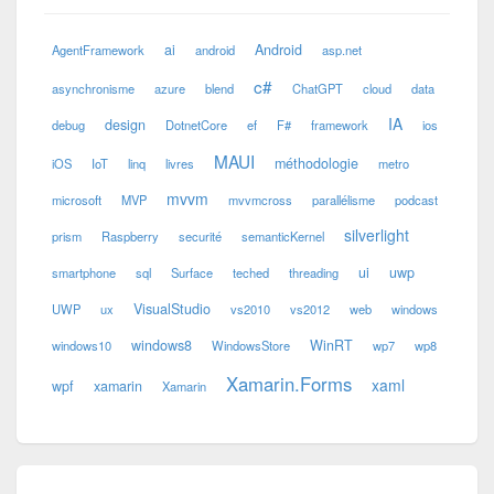
ai
Android
AgentFramework
android
asp.net
c#
asynchronisme
azure
blend
ChatGPT
cloud
data
IA
design
debug
DotnetCore
ef
F#
framework
ios
MAUI
méthodologie
iOS
IoT
linq
livres
metro
mvvm
microsoft
MVP
mvvmcross
parallélisme
podcast
silverlight
prism
Raspberry
securité
semanticKernel
ui
uwp
smartphone
sql
Surface
teched
threading
VisualStudio
UWP
ux
vs2010
vs2012
web
windows
windows8
WinRT
windows10
WindowsStore
wp7
wp8
Xamarin.Forms
xaml
wpf
xamarin
Xamarin