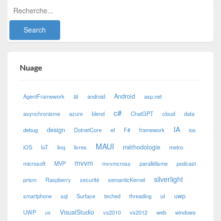
Nuage
ai
Android
AgentFramework
android
asp.net
c#
asynchronisme
azure
blend
ChatGPT
cloud
data
IA
design
debug
DotnetCore
ef
F#
framework
ios
MAUI
méthodologie
iOS
IoT
linq
livres
metro
mvvm
microsoft
MVP
mvvmcross
parallélisme
podcast
silverlight
prism
Raspberry
securité
semanticKernel
ui
uwp
smartphone
sql
Surface
teched
threading
VisualStudio
UWP
ux
vs2010
vs2012
web
windows