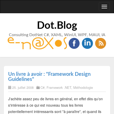
Toggl
naviga
Dot.Blog
Consulting DotNet C#, XAML, WinUI, WPF, MAUI, IA
Un livre à avoir : "Framework Design
Guidelines"
25. juillet 2008
C#
,
Framework .NET
,
Méthodologie
J'achète assez peu de livres en général, en effet dès qu'on
s'intéresse à ce qui est nouveau tous les livres
potentiellement intéressants sont "à paraître", et quand ils