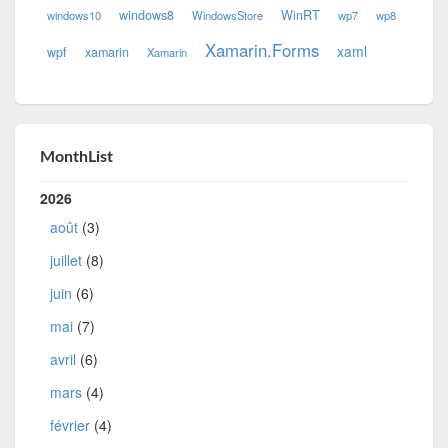
windows8
WinRT
windows10
WindowsStore
wp7
wp8
Xamarin.Forms
xaml
wpf
xamarin
Xamarin
MonthList
2026
août
(3)
juillet
(8)
juin
(6)
mai
(7)
avril
(6)
mars
(4)
février
(4)