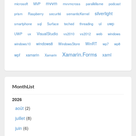
mvvm
microsoft
MVP
mvvmcross
parallélisme
podcast
silverlight
prism
Raspberry
securité
semanticKernel
ui
uwp
smartphone
sql
Surface
teched
threading
VisualStudio
UWP
ux
vs2010
vs2012
web
windows
windows8
WinRT
windows10
WindowsStore
wp7
wp8
Xamarin.Forms
xaml
wpf
xamarin
Xamarin
MonthList
2026
août
(2)
juillet
(8)
juin
(6)