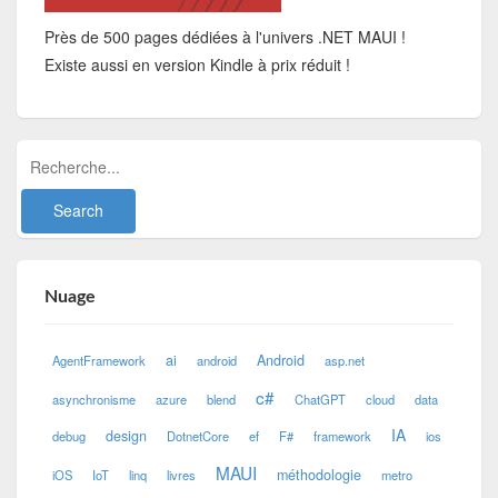
Près de 500 pages dédiées à l'univers .NET MAUI !
Existe aussi en version Kindle à prix réduit !
Nuage
ai
Android
AgentFramework
android
asp.net
c#
asynchronisme
azure
blend
ChatGPT
cloud
data
IA
design
debug
DotnetCore
ef
F#
framework
ios
MAUI
méthodologie
iOS
IoT
linq
livres
metro