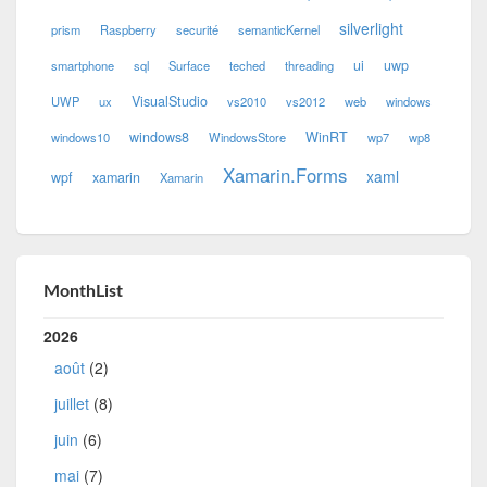
silverlight
prism
Raspberry
securité
semanticKernel
ui
uwp
smartphone
sql
Surface
teched
threading
VisualStudio
UWP
ux
vs2010
vs2012
web
windows
windows8
WinRT
windows10
WindowsStore
wp7
wp8
Xamarin.Forms
xaml
wpf
xamarin
Xamarin
MonthList
2026
août
(2)
juillet
(8)
juin
(6)
mai
(7)