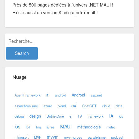
Près de 500 pages dédiées à l'univers .NET MAUI !
Existe aussi en version Kindle à prix réduit !
Nuage
ai
Android
AgentFramework
android
asp.net
c#
asynchronisme
azure
blend
ChatGPT
cloud
data
IA
design
debug
DotnetCore
ef
F#
framework
ios
MAUI
méthodologie
iOS
IoT
linq
livres
metro
mvvm
microsoft
MVP
mvvmcross
parallélisme
podcast