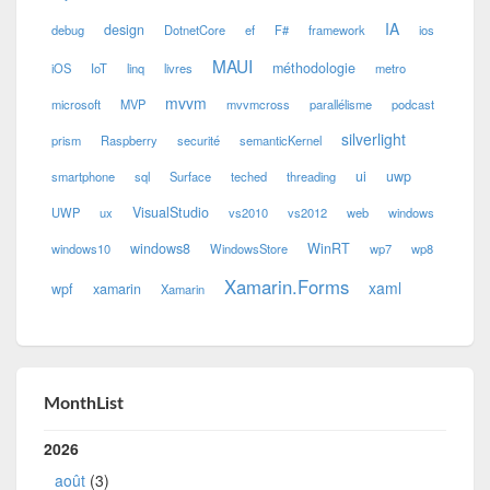
IA
design
debug
DotnetCore
ef
F#
framework
ios
MAUI
méthodologie
iOS
IoT
linq
livres
metro
mvvm
microsoft
MVP
mvvmcross
parallélisme
podcast
silverlight
prism
Raspberry
securité
semanticKernel
ui
uwp
smartphone
sql
Surface
teched
threading
VisualStudio
UWP
ux
vs2010
vs2012
web
windows
windows8
WinRT
windows10
WindowsStore
wp7
wp8
Xamarin.Forms
xaml
wpf
xamarin
Xamarin
MonthList
2026
août
(3)