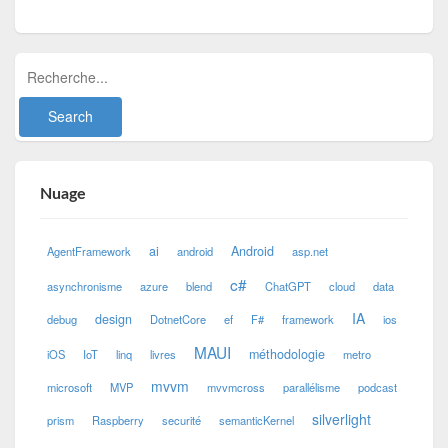
Nuage
ai
Android
AgentFramework
android
asp.net
c#
asynchronisme
azure
blend
ChatGPT
cloud
data
IA
design
debug
DotnetCore
ef
F#
framework
ios
MAUI
méthodologie
iOS
IoT
linq
livres
metro
mvvm
microsoft
MVP
mvvmcross
parallélisme
podcast
silverlight
prism
Raspberry
securité
semanticKernel