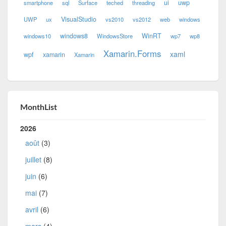
ui
uwp
smartphone
sql
Surface
teched
threading
VisualStudio
UWP
ux
vs2010
vs2012
web
windows
windows8
WinRT
windows10
WindowsStore
wp7
wp8
Xamarin.Forms
xaml
wpf
xamarin
Xamarin
MonthList
2026
août
(3)
juillet
(8)
juin
(6)
mai
(7)
avril
(6)
mars
(4)