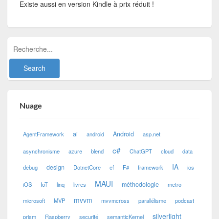
Existe aussi en version Kindle à prix réduit !
Nuage
ai
Android
AgentFramework
android
asp.net
c#
asynchronisme
azure
blend
ChatGPT
cloud
data
IA
design
debug
DotnetCore
ef
F#
framework
ios
MAUI
méthodologie
iOS
IoT
linq
livres
metro
mvvm
microsoft
MVP
mvvmcross
parallélisme
podcast
silverlight
prism
Raspberry
securité
semanticKernel