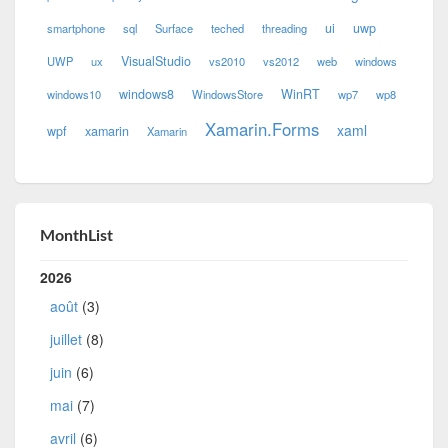
ui
uwp
smartphone
sql
Surface
teched
threading
VisualStudio
UWP
ux
vs2010
vs2012
web
windows
windows8
WinRT
windows10
WindowsStore
wp7
wp8
Xamarin.Forms
xaml
wpf
xamarin
Xamarin
MonthList
2026
août
(3)
juillet
(8)
juin
(6)
mai
(7)
avril
(6)