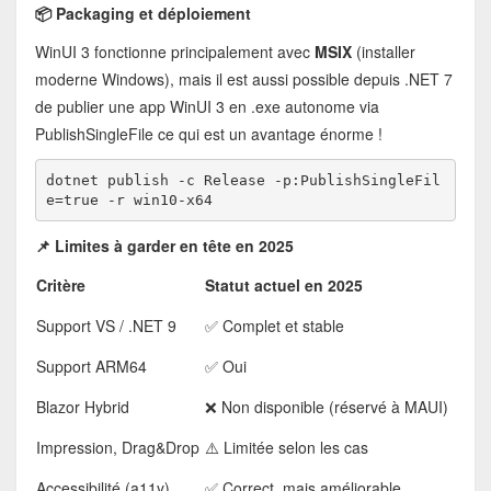
📦 Packaging et déploiement
WinUI 3 fonctionne principalement avec
MSIX
(installer
moderne Windows), mais il est aussi possible depuis .NET 7
de publier une app WinUI 3 en .exe autonome via
PublishSingleFile ce qui est un avantage énorme !
dotnet publish -c Release -p:PublishSingleFil
e=true -r win10-x64
📌 Limites à garder en tête en 2025
Critère
Statut actuel en 2025
Support VS / .NET 9
✅ Complet et stable
Support ARM64
✅ Oui
Blazor Hybrid
❌ Non disponible (réservé à MAUI)
Impression, Drag&Drop
⚠️ Limitée selon les cas
Accessibilité (a11y)
✅ Correct, mais améliorable