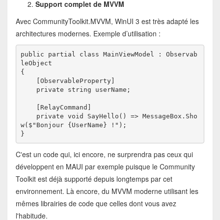
Support complet de MVVM
Avec CommunityToolkit.MVVM, WinUI 3 est très adapté les
architectures modernes. Exemple d’utilisation :
public partial class MainViewModel : Observab
leObject
{
    [ObservableProperty]
    private string userName;
    [RelayCommand]
    private void SayHello() => MessageBox.Sho
w($"Bonjour {UserName} !");
}
C'est un code qui, ici encore, ne surprendra pas ceux qui
développent en MAUI par exemple puisque le Community
Toolkit est déjà supporté depuis longtemps par cet
environnement. Là encore, du MVVM moderne utilisant les
mêmes librairies de code que celles dont vous avez
l'habitude.