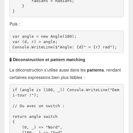
        radians = Radians;
    }
}
Puis :
var angle = new Angle(180);
var (d, r) = angle;
Console.WriteLine($"Angle: {d}° = {r} rad");
🧪 Déconstruction et pattern matching
La déconstruction s’utilise aussi dans les
patterns
, rendant
certaines expressions bien plus lisibles :
if (angle is (180, _)) Console.WriteLine("Dem
i-tour !");
// Ou avec un switch :
return angle switch
{
    (0, _) => "Nord",
    (180, _) => "Sud",