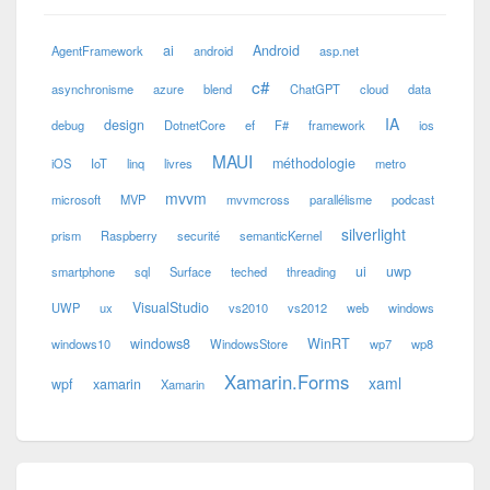
ai
Android
AgentFramework
android
asp.net
c#
asynchronisme
azure
blend
ChatGPT
cloud
data
IA
design
debug
DotnetCore
ef
F#
framework
ios
MAUI
méthodologie
iOS
IoT
linq
livres
metro
mvvm
microsoft
MVP
mvvmcross
parallélisme
podcast
silverlight
prism
Raspberry
securité
semanticKernel
ui
uwp
smartphone
sql
Surface
teched
threading
VisualStudio
UWP
ux
vs2010
vs2012
web
windows
windows8
WinRT
windows10
WindowsStore
wp7
wp8
Xamarin.Forms
xaml
wpf
xamarin
Xamarin