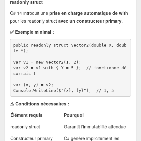
readonly struct
C# 14 introduit une
prise en charge automatique de with
pour les readonly struct
avec un constructeur primary
.
✅ Exemple minimal :
public readonly struct Vector2(double X, doub
le Y);
var v1 = new Vector2(1, 2);
var v2 = v1 with { Y = 5 };  // fonctionne dé
sormais !
var (x, y) = v2;
Console.WriteLine($"{x}, {y}");  // 1, 5
⚠️ Conditions nécessaires :
Élément requis
Pourquoi
readonly struct
Garantit l’immutabilité attendue
Constructeur primary
C# génère implicitement les