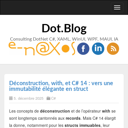
Toggl
naviga
Dot.Blog
Consulting DotNet C#, XAML, WinUI, WPF, MAUI, IA
Déconstruction, with, et C# 14 : vers une
immutabilité élégante en struct
5. décembre 2025
C#
Les concepts de
déconstruction
et de l’opérateur
with
se
sont longtemps cantonnés aux
records
. Mais C# 14 élargit
la donne, notamment pour les
structs immuables
, leur