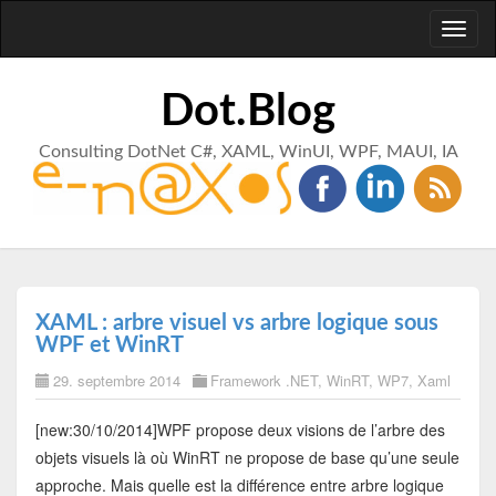
Toggl
naviga
Dot.Blog
Consulting DotNet C#, XAML, WinUI, WPF, MAUI, IA
XAML : arbre visuel vs arbre logique sous
WPF et WinRT
29. septembre 2014
Framework .NET
,
WinRT
,
WP7
,
Xaml
[new:30/10/2014]WPF propose deux visions de l’arbre des
objets visuels là où WinRT ne propose de base qu’une seule
approche. Mais quelle est la différence entre arbre logique