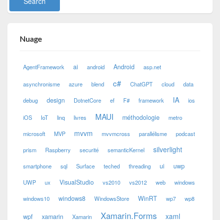
Nuage
ai
Android
AgentFramework
android
asp.net
c#
asynchronisme
azure
blend
ChatGPT
cloud
data
IA
design
debug
DotnetCore
ef
F#
framework
ios
MAUI
méthodologie
iOS
IoT
linq
livres
metro
mvvm
microsoft
MVP
mvvmcross
parallélisme
podcast
silverlight
prism
Raspberry
securité
semanticKernel
ui
uwp
smartphone
sql
Surface
teched
threading
VisualStudio
UWP
ux
vs2010
vs2012
web
windows
windows8
WinRT
windows10
WindowsStore
wp7
wp8
Xamarin.Forms
xaml
wpf
xamarin
Xamarin