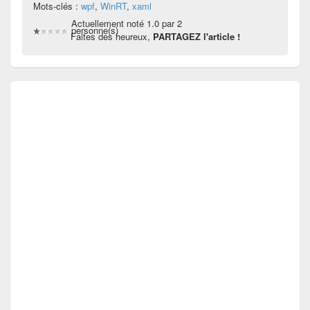
Mots-clés :
wpf
,
WinRT
,
xaml
Actuellement noté 1.0 par 2
personne(s)
Faites des heureux,
PARTAGEZ l'article !