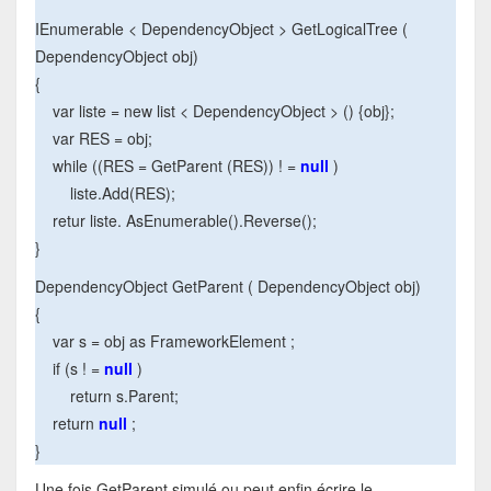
IEnumerable < DependencyObject > GetLogicalTree (
DependencyObject obj)
{
var liste = new list < DependencyObject > () {obj};
var RES = obj;
while ((RES = GetParent (RES)) ! =
null
)
liste.Add(RES);
retur liste. AsEnumerable().Reverse();
}
DependencyObject GetParent ( DependencyObject obj)
{
var s = obj as FrameworkElement ;
if (s ! =
null
)
return s.Parent;
return
null
;
}
Une fois GetParent simulé ou peut enfin écrire le