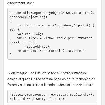
directement utile :
IEnumerable<DependencyObject> GetVisualTree(D
    var list = 
new
 List<DependencyObject>() { 
while
 ((res = VisualTreeHelper.GetParent
(res)) != 
null
return
}
Si on imagine une ListBox posée sur notre surface de
design et qu’on l’utilise comme base de notre recherche de
l’arbre visuel en utilisant le code ci-dessus nous écrirons :
listbox.ItemsSource = GetVisualTree(listbox).
Select(d => d.GetType().Name);