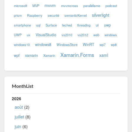
mvvm
microsoft
MVP
mvvmcross
parallélisme
podcast
silverlight
prism
Raspberry
securité
semanticKernel
ui
uwp
smartphone
sql
Surface
teched
threading
VisualStudio
UWP
ux
vs2010
vs2012
web
windows
windows8
WinRT
windows10
WindowsStore
wp7
wp8
Xamarin.Forms
xaml
wpf
xamarin
Xamarin
MonthList
2026
août
(2)
juillet
(8)
juin
(6)