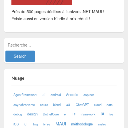
Près de 500 pages dédiées à l'univers .NET MAUI !
Existe aussi en version Kindle à prix réduit !
Nuage
ai
Android
AgentFramework
android
asp.net
c#
asynchronisme
azure
blend
ChatGPT
cloud
data
IA
design
debug
DotnetCore
ef
F#
framework
ios
MAUI
méthodologie
iOS
IoT
linq
livres
metro