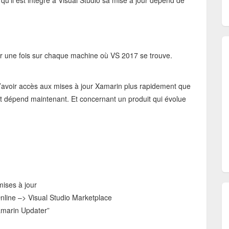
qu’il est intégré à Visual Studio sa mise à jour dépend de
ller une fois sur chaque machine où VS 2017 se trouve.
d’avoir accès aux mises à jour Xamarin plus rapidement que
uit dépend maintenant. Et concernant un produit qui évolue
mises à jour
line –> Visual Studio Marketplace
Xamarin Updater”