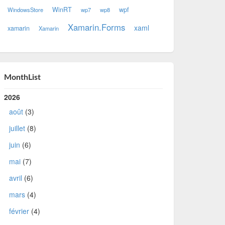
WinRT
wpf
WindowsStore
wp7
wp8
Xamarin.Forms
xaml
xamarin
Xamarin
MonthList
2026
août
(3)
juillet
(8)
juin
(6)
mai
(7)
avril
(6)
mars
(4)
février
(4)