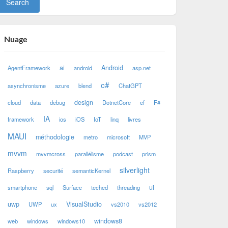
Nuage
ai
Android
AgentFramework
android
asp.net
c#
asynchronisme
azure
blend
ChatGPT
design
cloud
data
debug
DotnetCore
ef
F#
IA
framework
ios
iOS
IoT
linq
livres
MAUI
méthodologie
metro
microsoft
MVP
mvvm
mvvmcross
parallélisme
podcast
prism
silverlight
Raspberry
securité
semanticKernel
ui
smartphone
sql
Surface
teched
threading
uwp
VisualStudio
UWP
ux
vs2010
vs2012
windows8
web
windows
windows10