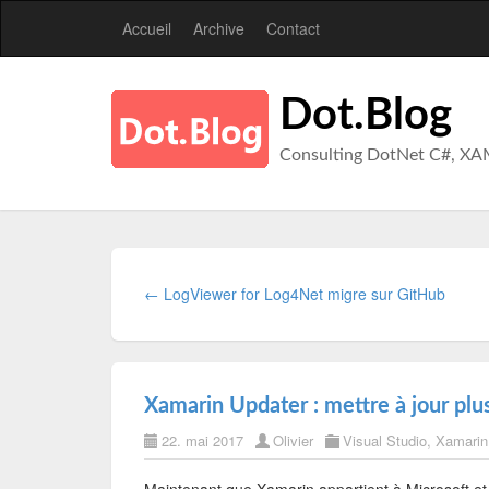
Accueil
Archive
Contact
Dot.Blog
Consulting DotNet C#, XA
← LogViewer for Log4Net migre sur GitHub
Xamarin Updater : mettre à jour plus
22. mai 2017
Olivier
Visual Studio
,
Xamarin