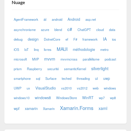
Nuage
ai
Android
AgentFramework
android
asp.net
c#
asynchronisme
azure
blend
ChatGPT
cloud
data
IA
design
debug
DotnetCore
ef
F#
framework
ios
MAUI
méthodologie
iOS
IoT
linq
livres
metro
mvvm
microsoft
MVP
mvvmcross
parallélisme
podcast
silverlight
prism
Raspberry
securité
semanticKernel
ui
uwp
smartphone
sql
Surface
teched
threading
VisualStudio
UWP
ux
vs2010
vs2012
web
windows
windows8
WinRT
windows10
WindowsStore
wp7
wp8
Xamarin.Forms
xaml
wpf
xamarin
Xamarin