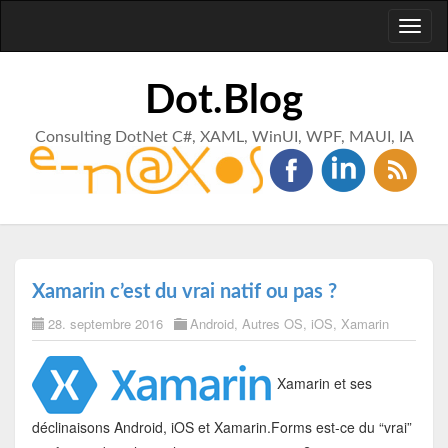
Toggl
naviga
Dot.Blog
Consulting DotNet C#, XAML, WinUI, WPF, MAUI, IA
Xamarin c’est du vrai natif ou pas ?
28. septembre 2016
Android
,
Autres OS
,
iOS
,
Xamarin
Xamarin et ses
déclinaisons Android, iOS et Xamarin.Forms est-ce du “vrai”